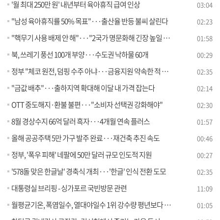
'월 최대 250만 원' 내년부터 육아휴직 급여 인상
03:04
"남성 육아휴직률 50% 목표"···출산율 반등 불씨 살린다
02:23
"핵무기 사용 배제 안 해"···"2국가 명문화해 긴장 높일 듯"
01:58
북, 쓰레기 풍선 100개 부양···수도권 낙하물 60개
00:29
정부 "체코 원전, 덤핑 수주 아냐···금융지원 약속한 적 없어"
02:35
"금값 배추"···출하지역 확대해 이달 내 가격 잡는다
02:14
OTT 중도해지·환불 불편···"소비자 선택권 강화해야"
02:30
8월 경상수지 66억 달러 흑자···4개월 연속 플러스
01:57
올해 공공주택 5만 가구 발주 완료···재건축 추진 속도
00:46
정부, '폭우 피해' 네팔에 50만 달러 규모 인도적 지원
00:27
'578돌 맞은 한글날' 경축식 개최···'한글' 인식 전환 도모
02:35
대통령실 브리핑 - 싱가포르 국빈방문 관련
11:09
월평균기온, 폭염일수, 열대야일수 1위 강수량 평년보다 54.6% 더 많아
01:05