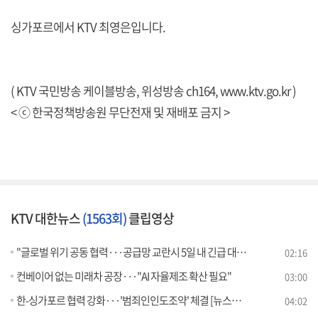
싱가포르에서 KTV 최영은입니다.
( KTV 국민방송 케이블방송, 위성방송 ch164,
www.ktv.go.kr
)
< ⓒ 한국정책방송원 무단전재 및 재배포 금지 >
KTV 대한뉴스
(1563회)
클립영상
"글로벌 위기 공동 협력···공급망 교란시 5일 내 긴급 대응"
02:16
컨베이어 없는 미래차 공장···"AI 자율제조 확산 필요"
03:00
한-싱가포르 협력 강화···'범죄인인도조약' 체결 [뉴스의 맥]
04:02