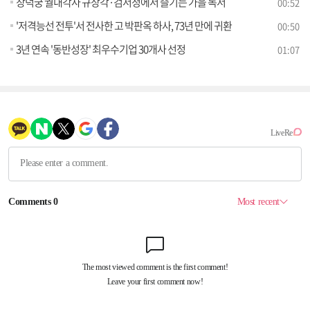
창덕궁 궐내각사 규장각·검서청에서 즐기는 가을 독서
00:52
'저격능선 전투'서 전사한 고 박판옥 하사, 73년 만에 귀환
00:50
3년 연속 '동반성장' 최우수기업 30개사 선정
01:07