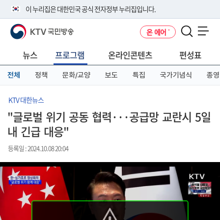
본
메
전
이 누리집은 대한민국 공식 전자정부 누리집입니다.
문
뉴
체
바
바
메
KTV 국민방송
온 에어
로
로
뉴
공식 누리집 주소 확인하기
메뉴 열기
가
가
바
go.kr 주소를 사용하는 누리집은 대한민국 정부기관이 관리하는 누리집입
기
기
로
뉴스
프로그램
온라인콘텐츠
편성표
니다.
가
이밖에 or.kr 또는 .kr등 다른 도메인 주소를 사용하고 있다면 아래 URL에
기
전체
정책
문화/교양
보도
특집
국가기념식
종영
서 도메인 주소를 확인해 보세요
운영중인 공식 누리집보기
KTV 대한뉴스
"글로벌 위기 공동 협력···공급망 교란시 5일
내 긴급 대응"
등록일 : 2024.10.08 20:04