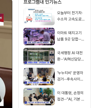
프로그램내 인기뉴스
오늘부터 전기차·
수소차 고속도로
통행료 50% 할인
이마트 돼지고기
납품 9곳 담합···과
징금 31억 원
국세행정 AI 대전
환···'AI혁신담당관'
신설
'누누티비' 운영자
검거···후속사이트
도 폐쇄
이 대통령, 손정의
접견···"AI, 기본 인
프라로 누려야"