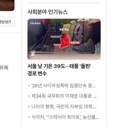
사회분야 인기뉴스
영상보기
서울 낮 기온 39도···태풍 '돌핀'
 위해
경로 변수
'26년 사이버성폭력 집중단속 중간성과 발표···향후 추진계획은?
제34회 국무회의 이재명 대통령 모두발언
나라의 평화, 국민의 자부심 대체불가 대한민국 이재명 대통령 모두말씀
식약처, "'스테비아 토마토', 농산물 아닌 가공식품"