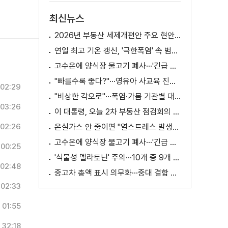
최신뉴스
2026년 부동산 세제개편안 주요 현안 팩트체크 [K-정책 사용법]
연일 최고 기온 갱신, '극한폭염' 속 범정부 피해 예방 대책은? [정.주.행]
고수온에 양식장 물고기 폐사···'긴급 방류' 지원
"빠를수록 좋다?"···영유아 사교육 진실과 해법은?
02:29
"비상한 각오로"···폭염·가뭄 기관별 대책은?
03:26
이 대통령, 오늘 2차 부동산 점검회의 주재
02:26
온실가스 안 줄이면 "열스트레스 발생일 29배 증가"
고수온에 양식장 물고기 폐사···'긴급 방류' 지원
00:25
'식물성 멜라토닌' 주의···10개 중 9개 처방 용량 초과
02:48
중고차 총액 표시 의무화···중대 결함 시 '계약 해제'
02:33
01:55
32:18