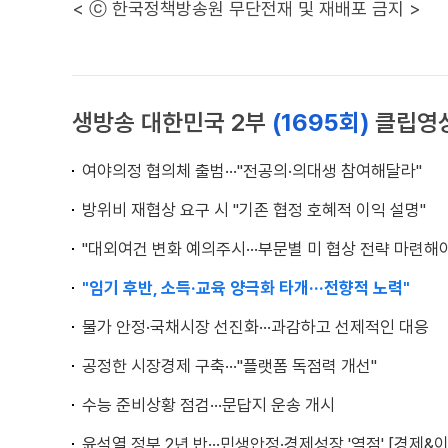
< ⓒ 한국정책방송원 무단전재 및 재배포 금지 >
생방송 대한민국 2부
(1695회)
클립영
여야의정 협의체 출범···"전공의·의대생 참여해달라"
방위비 재협상 요구 시 "기존 협정 호혜적 이익 설명"
"대외여건 변화 예의주시···부문별 미 협상 전략 마련해
"임기 후반, 소득·교육 양극화 타개···전향적 노력"
물가 안정·국채시장 선진화···과감하고 선제적인 대응
공정한 시장경제 구축···"플랫폼 독점력 개선"
수능 준비상황 점검···문답지 운송 개시
윤석열 정부 2년 반···민생안정·경제성장 '역점' [경제&