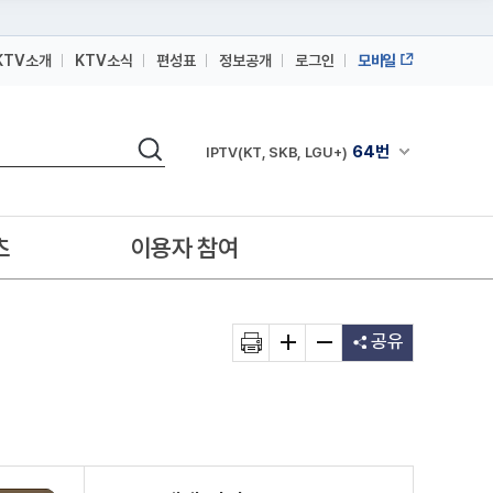
KTV소개
KTV소식
편성표
정보공개
로그인
모바일
164번
스카이라이프
검색
64번
채널안내 펼쳐
IPTV(KT, SKB, LGU+)
164번
스카이라이프
64번
IPTV(KT, SKB, LGU+)
츠
이용자 참여
164번
스카이라이프
공유