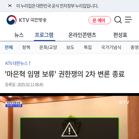
본
메
전
이 누리집은 대한민국 공식 전자정부 누리집입니다.
문
뉴
체
바
바
메
KTV 국민방송
온 에어
로
로
뉴
공식 누리집 주소 확인하기
메뉴 열기
가
가
바
go.kr 주소를 사용하는 누리집은 대한민국 정부기관이 관리하는 누리집입
기
기
로
뉴스
프로그램
온라인콘텐츠
편성표
니다.
가
이밖에 or.kr 또는 .kr등 다른 도메인 주소를 사용하고 있다면 아래 URL에
기
전체
정책
문화/교양
보도
특집
국가기념식
종영
서 도메인 주소를 확인해 보세요
운영중인 공식 누리집보기
KTV 대한뉴스 7
'마은혁 임명 보류' 권한쟁의 2차 변론 종료
등록일 : 2025.02.11 08:45