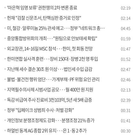
'마은혁 임명 보류' 권한쟁의 2차 변론 종료
02:19
헌재 "검찰 신문조서, 탄핵심판 증거로 인정"
02:14
미, 철강·알루미늄 25% 관세 예고···정부 "네트워크 총동원" [뉴스의 맥]
04:45
중앙통합방위회의 개최···"원팀으로 안보태세 확립"
01:59
외교장관, 14~16일 MSC 참석···한미, 첫 회동 전망
01:47
한미연합 실사격 훈련···장비 150대·장병 2천 명 투입
01:52
지난해 세수 결손 30조 원 이상···법인세 수입 급감
02:47
불법·불건전 행위 엄단···가계부채·PF 위험 요인 관리
02:46
지역필수의사제 시범사업 공모···월 400만 원 지원
02:13
독감 비급여 주사 진료비 3천103억, 5년 새 5배 급증
02:39
정부 "딥페이크 성범죄 수사·처벌 강화"
00:31
개인정보 분쟁조정제도 강화···분쟁조정 21% 증가
01:41
하얼빈 동계 AG 종합 2위 유지···은 1·동 2 추가
00:30