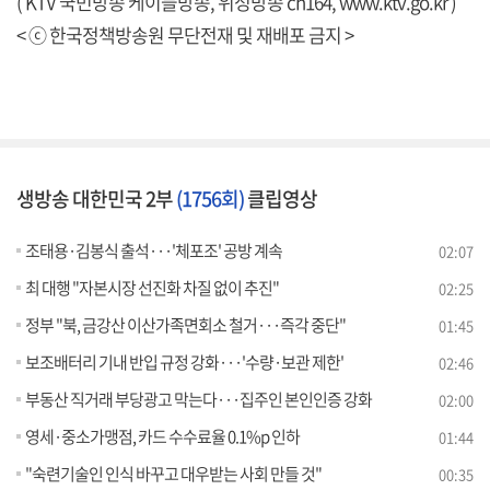
( KTV 국민방송 케이블방송, 위성방송 ch164,
www.ktv.go.kr
)
< ⓒ 한국정책방송원 무단전재 및 재배포 금지 >
생방송 대한민국 2부
(1756회)
클립영상
조태용·김봉식 출석···'체포조' 공방 계속
02:07
최 대행 "자본시장 선진화 차질 없이 추진"
02:25
정부 "북, 금강산 이산가족면회소 철거···즉각 중단"
01:45
보조배터리 기내 반입 규정 강화···'수량·보관 제한'
02:46
부동산 직거래 부당광고 막는다···집주인 본인인증 강화
02:00
영세·중소가맹점, 카드 수수료율 0.1%p 인하
01:44
"숙련기술인 인식 바꾸고 대우받는 사회 만들 것"
00:35