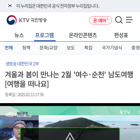
본
메
전
이 누리집은 대한민국 공식 전자정부 누리집입니다.
문
뉴
체
바
바
메
KTV 국민방송
온 에어
로
로
뉴
공식 누리집 주소 확인하기
메뉴 열기
가
가
바
go.kr 주소를 사용하는 누리집은 대한민국 정부기관이 관리하는 누리집입
기
기
로
뉴스
프로그램
온라인콘텐츠
편성표
니다.
가
이밖에 or.kr 또는 .kr등 다른 도메인 주소를 사용하고 있다면 아래 URL에
기
전체
정책
문화/교양
보도
특집
국가기념식
종영
서 도메인 주소를 확인해 보세요
운영중인 공식 누리집보기
생방송 대한민국 2부
겨울과 봄이 만나는 2월 '여수·순천' 남도여행
[여행을 떠나요]
등록일 : 2025.02.13 17:56