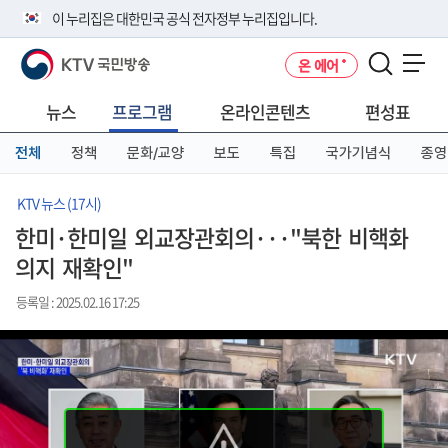
본
메
전
이 누리집은 대한민국 공식 전자정부 누리집입니다.
문
뉴
체
바
바
메
KTV 국민방송
온 에어
로
로
뉴
공식 누리집 주소 확인하기
메뉴 열기
가
가
바
go.kr 주소를 사용하는 누리집은 대한민국 정부기관이 관리하는 누리집입
기
기
로
뉴스
프로그램
온라인콘텐츠
편성표
니다.
가
이밖에 or.kr 또는 .kr등 다른 도메인 주소를 사용하고 있다면 아래 URL에
기
전체
정책
문화/교양
보도
특집
국가기념식
종영
서 도메인 주소를 확인해 보세요
운영중인 공식 누리집보기
KTV 뉴스 (17시)
한미·한미일 외교장관회의···"북한 비핵화
의지 재확인"
등록일 : 2025.02.16 17:25