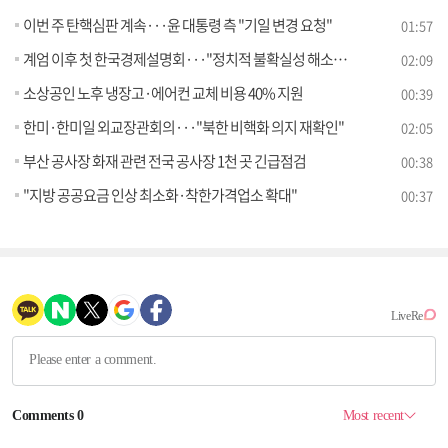
이번 주 탄핵심판 계속···윤 대통령 측 "기일 변경 요청"
01:57
계엄 이후 첫 한국경제설명회···"정치적 불확실성 해소 중"
02:09
소상공인 노후 냉장고·에어컨 교체 비용 40% 지원
00:39
한미·한미일 외교장관회의···"북한 비핵화 의지 재확인"
02:05
부산 공사장 화재 관련 전국 공사장 1천 곳 긴급점검
00:38
"지방 공공요금 인상 최소화·착한가격업소 확대"
00:37