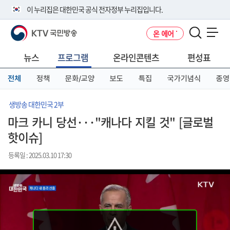
본
메
전
이 누리집은 대한민국 공식 전자정부 누리집입니다.
문
뉴
체
바
바
메
KTV 국민방송
온 에어
로
로
뉴
공식 누리집 주소 확인하기
메뉴 열기
가
가
바
go.kr 주소를 사용하는 누리집은 대한민국 정부기관이 관리하는 누리집입
기
기
로
뉴스
프로그램
온라인콘텐츠
편성표
니다.
가
이밖에 or.kr 또는 .kr등 다른 도메인 주소를 사용하고 있다면 아래 URL에
기
전체
정책
문화/교양
보도
특집
국가기념식
종영
서 도메인 주소를 확인해 보세요
운영중인 공식 누리집보기
생방송 대한민국 2부
마크 카니 당선···"캐나다 지킬 것" [글로벌
핫이슈]
등록일 : 2025.03.10 17:30