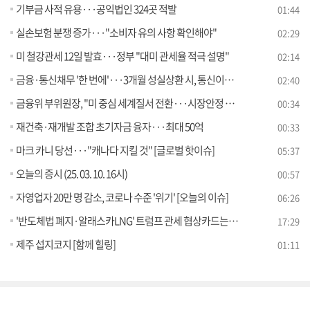
기부금 사적 유용···공익법인 324곳 적발
01:44
실손보험 분쟁 증가···"소비자 유의 사항 확인해야"
02:29
미 철강관세 12일 발효···정부 "대미 관세율 적극 설명"
02:14
금융·통신채무 '한 번에'···3개월 성실상환 시, 통신이용 재개
02:40
금융위 부위원장, "미 중심 세계질서 전환···시장안정 유지"
00:34
재건축·재개발 조합 초기자금 융자···최대 50억
00:33
마크 카니 당선···"캐나다 지킬 것" [글로벌 핫이슈]
05:37
오늘의 증시 (25. 03. 10. 16시)
00:57
자영업자 20만 명 감소, 코로나 수준 '위기' [오늘의 이슈]
06:26
'반도체법 폐지·알래스카LNG' 트럼프 관세 협상카드는? [경제&이슈]
17:29
제주 섭지코지 [함께 힐링]
01:11