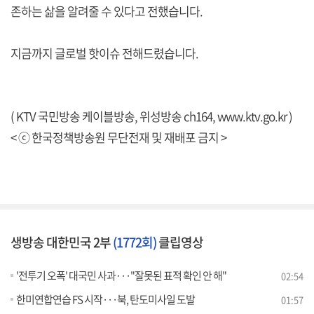
존하는 삶을 알려줄 수 있다고 전했습니다.
지금까지 글로벌 핫이슈 전해드렸습니다.
( KTV 국민방송 케이블방송, 위성방송 ch164,
www.ktv.go.kr
)
< ⓒ 한국정책방송원 무단전재 및 재배포 금지 >
생방송 대한민국 2부
(1772회)
클립영상
'전투기 오폭' 대국민 사과···"잘못된 표적 확인 안 해"
02:54
한미연합연습 FS 시작···북, 탄도미사일 도발
01:57