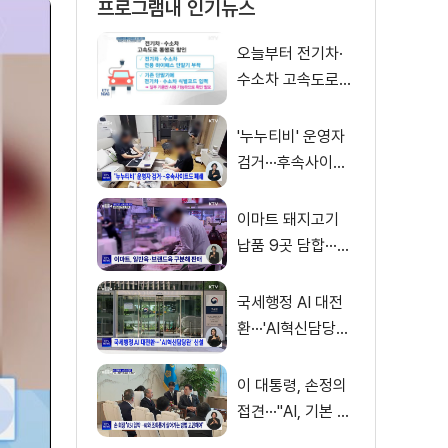
프로그램내 인기뉴스
오늘부터 전기차·
수소차 고속도로
통행료 50% 할인
'누누티비' 운영자
검거···후속사이트
도 폐쇄
이마트 돼지고기
납품 9곳 담합···과
징금 31억 원
국세행정 AI 대전
환···'AI혁신담당관'
신설
이 대통령, 손정의
접견···"AI, 기본 인
프라로 누려야"