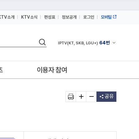
KTV소개
KTV소식
편성표
정보공개
로그인
모바일
164번
스카이라이프
검색
64번
채널안내 펼쳐
IPTV(KT, SKB, LGU+)
164번
스카이라이프
64번
IPTV(KT, SKB, LGU+)
츠
이용자 참여
164번
스카이라이프
공유