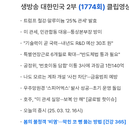
생방송 대한민국 2부
(1774회)
클립영
트럼프 철강·알루미늄 '25% 관세' 발효
미 관세, 민관합동 대응···통상본부장 방미
"기술력이 곧 국력···내년도 R&D 예산 30조 원"
특별연장근로 6개월로 확대···"반도체법 통과 필요"
공정위, '번호이동 담합' 이통 3사에 과징금 1천140억
나도 모르는 계좌 개설 '사전 차단'···금융범죄 예방
우주망원경 '스피어엑스' 발사 성공···초기 운영 돌입
호주, "미 관세 실망···보복 안 해" [글로벌 핫이슈]
오늘의 증시 (25. 03. 12. 16시)
봄의 불청객 '비염'···막힌 코 뻥 뚫는 방법 [건강 365]