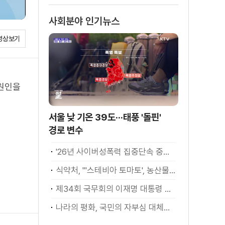
사회분야 인기뉴스
영상보기
 원인을
서울 낮 기온 39도···태풍 '돌핀'
경로 변수
'26년 사이버성폭력 집중단속 중간성과 발표···향후 추진계획은?
식약처, "'스테비아 토마토', 농산물 아닌 가공식품"
제34회 국무회의 이재명 대통령 모두발언
나라의 평화, 국민의 자부심 대체불가 대한민국 이재명 대통령 모두말씀