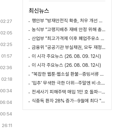
최신뉴스
행안부 "방재안전직 확충, 처우 개선 등 위한 제도개선 추진"
02:27
농식부 "고랭지배추 재배 안정 위해 총력···배추가격 점차 안정세"
02:05
산업부 "최고가격제 이후 폐업주유소 증가? 사실 아냐"
02:25
금융위 "공공기관 부실채권, 모두 재정으로 보전되는 것 아냐"
01:57
이 시각 주요뉴스 (26. 08. 09. 12시)
이 시각 주요뉴스 (26. 08. 08. 12시)
02:36
"복잡한 웹툰·웹소설 환불···증빙서류 요구까지"
02:18
'입추' 무색한 극한 더위···주말엔 비·소나기
00:34
전세사기 피해주택 매입 1만 호 돌파···피해 지원 속도
식중독 환자 28% 증가···9월에 최다 "입추 방심 금물"
06:04
00:54
26:11