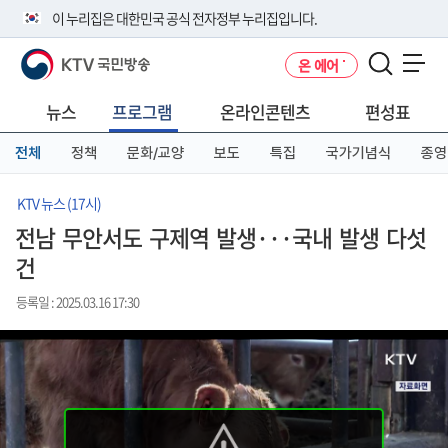
본
메
전
이 누리집은 대한민국 공식 전자정부 누리집입니다.
문
뉴
체
바
바
메
KTV 국민방송
온 에어
로
로
뉴
공식 누리집 주소 확인하기
메뉴 열기
가
가
바
go.kr 주소를 사용하는 누리집은 대한민국 정부기관이 관리하는 누리집입
기
기
로
뉴스
프로그램
온라인콘텐츠
편성표
니다.
가
이밖에 or.kr 또는 .kr등 다른 도메인 주소를 사용하고 있다면 아래 URL에
기
전체
정책
문화/교양
보도
특집
국가기념식
종영
서 도메인 주소를 확인해 보세요
운영중인 공식 누리집보기
KTV 뉴스 (17시)
전남 무안서도 구제역 발생···국내 발생 다섯
건
등록일 : 2025.03.16 17:30