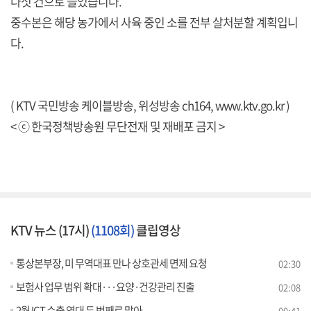
다섯 건으로 늘었습니다.
중수본은 해당 농가에서 사육 중인 소를 전부 살처분할 계획입니
다.
( KTV 국민방송 케이블방송, 위성방송 ch164,
www.ktv.go.kr
)
< ⓒ 한국정책방송원 무단전재 및 재배포 금지 >
KTV 뉴스 (17시)
(1108회)
클립영상
통상본부장, 미 무역대표 만나 상호관세 면제 요청
02:30
보험사 업무 범위 확대···요양·건강관리 진출
02:08
2월 ICT 수출 역대 두 번째로 많아
00:41