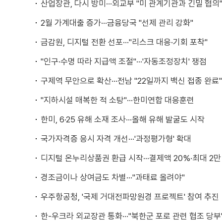
산업장관, 다시 방미···외교부 "미 관계기관과 긴밀 협의
2월 가계대출 증가···금융당국 "선제 관리 강화"
금감원, 디지털 전환 선포···"리스크 대응·기회 포착"
"인구·수명 따라 지급액 조절"···'자동조정장치' 쟁점
구제역 무안으로 확산···전남 "22일까지 백신 접종 완료"
"지하시설 매복한 적 소탕"···한미연합 대응훈련
한미, 6·25 유해 소재 조사···올해 유해 발굴도 시작
국가자격증 응시 자격 개선···'과정평가형' 확대
디지털 온누리상품권 환급 시작···결제액 20%·최대 2만
경조금이나 상여금도 차별···"과태료 올려야"
우주항공청, '국제 거대전파망원경 프로젝트' 참여 추진
한-우크라 외교장관 통화···"북한군 포로 관련 협조 당부