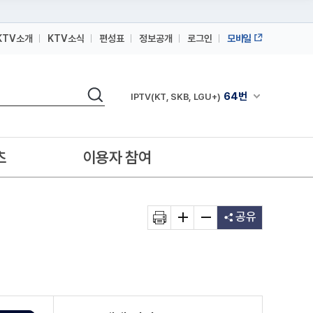
KTV소개
KTV소식
편성표
정보공개
로그인
모바일
164번
스카이라이프
검색
64번
채널안내 펼쳐
IPTV(KT, SKB, LGU+)
164번
스카이라이프
64번
IPTV(KT, SKB, LGU+)
츠
이용자 참여
164번
스카이라이프
공유