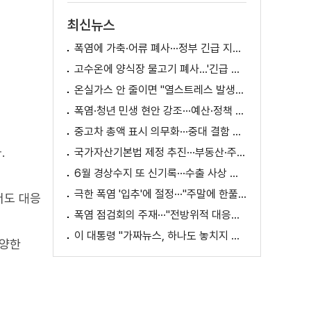
최신뉴스
폭염에 가축·어류 폐사···정부 긴급 지원책 마련
고수온에 양식장 물고기 폐사...'긴급 방류' 지원
온실가스 안 줄이면 "열스트레스 발생일 29배 증가"
폭염·청년 민생 현안 강조···예산·정책 방향 제시
중고차 총액 표시 의무화···중대 결함 시 '계약 해제'
.
국가자산기본법 제정 추진···부동산·주식 등 통합 관리
6월 경상수지 또 신기록···수출 사상 첫 1천억 달러
극한 폭염 '입추'에 절정···"주말에 한풀 꺾인다"
서도 대응
폭염 점검회의 주재···"전방위적 대응체계 가동"
이 대통령 "가짜뉴스, 하나도 놓치지 말고 바로잡아야"
다양한