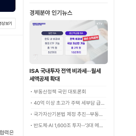
경제분야 인기뉴스
영상보기
ISA 국내투자 전액 비과세···월세
세액공제 확대
부동산정책 국민 대토론회
40억 이상 초고가 주택 세부담 급증···실수요자 보호 강화
국가자산기본법 제정 추진···부동산·주식 등 통합 관리
반도체·AI 1,600조 투자···'3대 메가프로젝트' 속도
 협력은