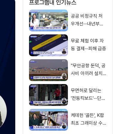
프로그램내 인기뉴스
공공 비정규직 처
우개선···내년부터
'공정수당' 지급 [뉴
스의 맥]
무료 체험 이후 자
동 결제···피해 급증
"무안공항 둔덕, 공
사비 아끼려 설치···
활주로 경사 원인"
무면허로 달리는
'전동킥보드'···단속
사각지대
케데헌 '골든', K팝
최초 그래미상 수
상 [뉴스의 맥]