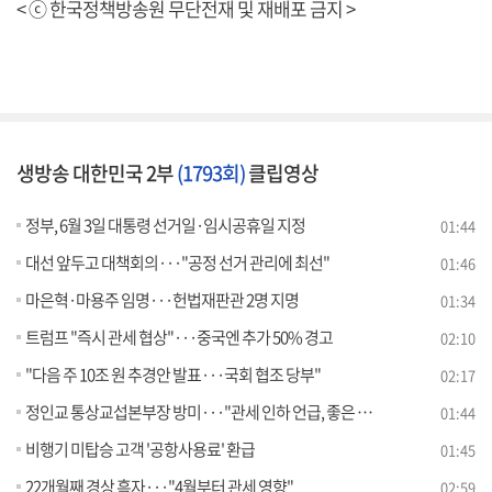
< ⓒ 한국정책방송원 무단전재 및 재배포 금지 >
생방송 대한민국 2부
(1793회)
클립영상
정부, 6월 3일 대통령 선거일·임시공휴일 지정
01:44
대선 앞두고 대책회의···"공정 선거 관리에 최선"
01:46
마은혁·마용주 임명···헌법재판관 2명 지명
01:34
트럼프 "즉시 관세 협상"···중국엔 추가 50% 경고
02:10
"다음 주 10조 원 추경안 발표···국회 협조 당부"
02:17
정인교 통상교섭본부장 방미···"관세 인하 언급, 좋은 소식"
01:44
비행기 미탑승 고객 '공항사용료' 환급
01:45
22개월째 경상 흑자···"4월부터 관세 영향"
02:59