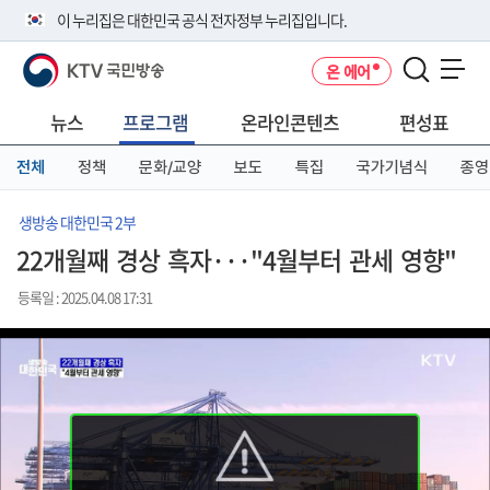
본
메
전
이 누리집은 대한민국 공식 전자정부 누리집입니다.
문
뉴
체
바
바
메
KTV 국민방송
온 에어
로
로
뉴
공식 누리집 주소 확인하기
메뉴 열기
가
가
바
go.kr 주소를 사용하는 누리집은 대한민국 정부기관이 관리하는 누리집입
기
기
로
뉴스
프로그램
온라인콘텐츠
편성표
니다.
가
이밖에 or.kr 또는 .kr등 다른 도메인 주소를 사용하고 있다면 아래 URL에
기
전체
정책
문화/교양
보도
특집
국가기념식
종영
서 도메인 주소를 확인해 보세요
운영중인 공식 누리집보기
생방송 대한민국 2부
22개월째 경상 흑자···"4월부터 관세 영향"
등록일 : 2025.04.08 17:31