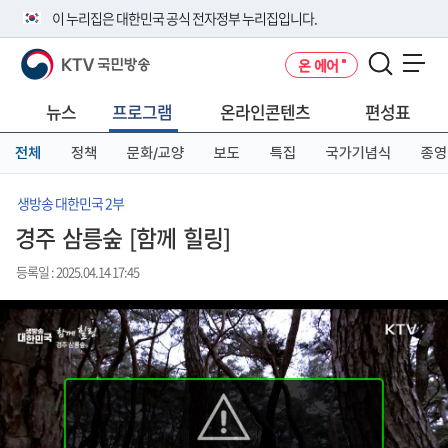
본
메
전
이 누리집은 대한민국 공식 전자정부 누리집입니다.
문
뉴
체
바
바
메
KTV 국민방송
온 에어
로
로
뉴
공식 누리집 주소 확인하기
메뉴 열기
가
가
바
go.kr 주소를 사용하는 누리집은 대한민국 정부기관이 관리하는 누리집입
기
기
로
뉴스
프로그램
온라인콘텐츠
편성표
니다.
가
이밖에 or.kr 또는 .kr등 다른 도메인 주소를 사용하고 있다면 아래 URL에
기
전체
정책
문화/교양
보도
특집
국가기념식
종영
서 도메인 주소를 확인해 보세요
운영중인 공식 누리집보기
생방송 대한민국 2부
경주 삼릉숲 [함께 힐링]
등록일 : 2025.04.14 17:45