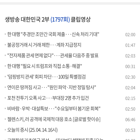
생방송 대한민국 2부
(1797회)
클립영상
한 대행 "추경안 조만간 국회 제출···신속 처리 기대"
02:00
불공정거래 시 거래 제한···계좌 지급정지
01:47
"전자제품 관세 면제 없다"···관세율 다음주 중 발표
02:03
한 대행 "필요 시 트럼프와 직접 소통·해결"
00:31
'덤핑방지 관세' 회피 차단···100일 특별점검
02:30
연이은 땅꺼짐 사고···"원인 파악·지반 정밀 탐사"
02:04
포천 전투기 오폭 사고···부대장 2명 추가 입건
02:15
비바람·우박·대설특보···"수요일부터 봄기운 회복"
02:50
젤렌스키, 러 공격에 국제적 대응 호소 [글로벌 핫이슈]
06:46
오늘의 증시 (25. 04. 14. 16시)
00:53