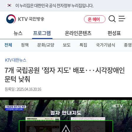
본
메
전
이 누리집은 대한민국 공식 전자정부 누리집입니다.
문
뉴
체
바
바
메
KTV 국민방송
온 에어
로
로
뉴
공식 누리집 주소 확인하기
메뉴 열기
가
가
바
go.kr 주소를 사용하는 누리집은 대한민국 정부기관이 관리하는 누리집입
기
기
로
뉴스
프로그램
온라인콘텐츠
편성표
니다.
가
이밖에 or.kr 또는 .kr등 다른 도메인 주소를 사용하고 있다면 아래 URL에
기
전체
정책
문화/교양
보도
특집
국가기념식
종영
서 도메인 주소를 확인해 보세요
운영중인 공식 누리집보기
KTV 대한뉴스
7개 국립공원 '점자 지도' 배포···시각장애인
문턱 낮춰
등록일 : 2025.04.16 20:16