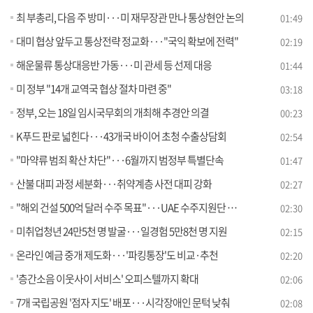
최 부총리, 다음 주 방미···미 재무장관 만나 통상현안 논의
01:49
대미 협상 앞두고 통상전략 정교화···"국익 확보에 전력"
02:19
해운물류 통상대응반 가동···미 관세 등 선제 대응
01:44
미 정부 "14개 교역국 협상 절차 마련 중"
03:18
정부, 오는 18일 임시국무회의 개최해 추경안 의결
00:23
K푸드 판로 넓힌다···43개국 바이어 초청 수출상담회
02:54
"마약류 범죄 확산 차단"···6월까지 범정부 특별단속
01:47
산불 대피 과정 세분화···취약계층 사전 대피 강화
02:27
"해외 건설 500억 달러 수주 목표"···UAE 수주지원단 파견
02:30
미취업청년 24만5천 명 발굴···일경험 5만8천 명 지원
02:15
온라인 예금 중개 제도화···'파킹통장'도 비교·추천
02:20
'층간소음 이웃사이 서비스' 오피스텔까지 확대
02:06
7개 국립공원 '점자 지도' 배포···시각장애인 문턱 낮춰
02:08