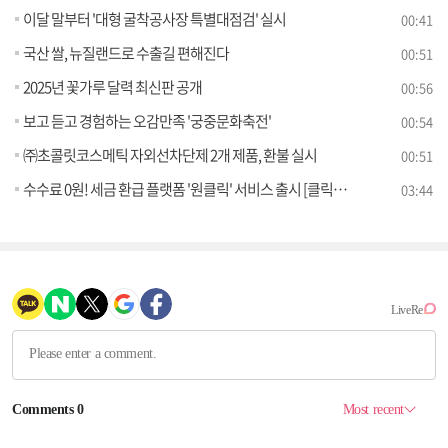
이달 말부터 '대형 굴착공사장 특별대점검' 실시
00:41
국산 쌀, 뉴질랜드로 수출길 편해진다
00:51
2025년 꽃가루 달력 최신판 공개
00:56
보고 듣고 경험하는 오감만족 '궁중문화축전'
00:54
㈜초콜릿코스메틱 자외선차단제 2개 제품, 환불 실시
00:51
수수료 0원! 세금 환급 플랫폼 '원클릭' 서비스 출시 [클릭K+]
03:44