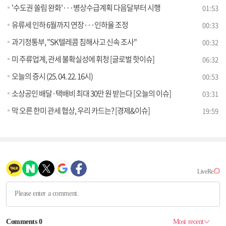
'수도권 쏠림 완화'···병상수급계획 다음달부터 시행
01:53
유류세 인하 6월까지 연장···인하율 조정
00:33
과기정통부, "SK텔레콤 침해사고 신속 조사"
00:32
미 주류업계, 관세 불확실성에 휘청 [글로벌 핫이슈]
06:32
오늘의 증시 (25. 04. 22. 16시)
00:53
소상공인 배달·택배비 최대 30만 원 받는다 [오늘의 이슈]
03:31
막 오른 한미 관세 협상, 우리 카드는? [경제&이슈]
19:59