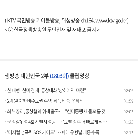
( KTV 국민방송 케이블방송, 위성방송 ch164,
www.ktv.go.kr
)
< ⓒ 한국정책방송원 무단전재 및 재배포 금지 >
생방송 대한민국 2부
(1803회)
클립영상
한 대행 "한미 경제·통상대화 '상호이익' 마련"
02:06
2억 원 이하 비수도권 주택 '취득세 중과' 제외
01:59
최 부총리, 통상협의 위해 출국···"한미동맹 새 물꼬 틀 것"
02:03
군 정찰위성 4호기 발사 성공···"도발 징후 더 빠르게 식별"
01:35
'디지털 성폭력 SOS 가이드'···피해 유형별 대응 수록
02:13