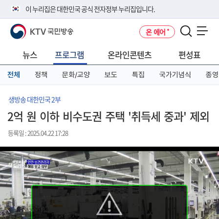
본
메
전
이 누리집은 대한민국 공식 전자정부 누리집입니다.
문
뉴
체
바
바
메
KTV 국민방송
온 에어
로
로
뉴
공식 누리집 주소 확인하기
메뉴 열기
가
가
바
go.kr 주소를 사용하는 누리집은 대한민국 정부기관이 관리하는 누리집입
기
기
로
뉴스
프로그램
온라인콘텐츠
편성표
니다.
가
이밖에 or.kr 또는 .kr등 다른 도메인 주소를 사용하고 있다면 아래 URL에
기
전체
정책
문화/교양
보도
특집
국가기념식
종영
서 도메인 주소를 확인해 보세요
운영중인 공식 누리집보기
생방송 대한민국 2부
2억 원 이하 비수도권 주택 '취득세 중과' 제외
등록일 : 2025.04.22 17:28