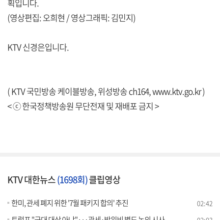
획입니다.
(영상편집: 오희현 / 영상그래픽: 김민지)
KTV 신경은입니다.
( KTV 국민방송 케이블방송, 위성방송 ch164,
www.ktv.go.kr
)
< ⓒ 한국정책방송원 무단전재 및 재배포 금지 >
KTV 대한뉴스
(1698회)
클립영상
한미, 관세 폐지 위한 '7월 패키지 합의' 추진
02:42
트럼프 "군대 대상 아냐"···관세·방위비 별도 논의 시사
02:03