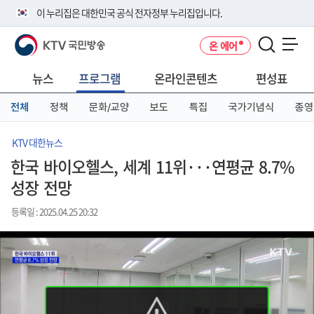
본
메
전
이 누리집은 대한민국 공식 전자정부 누리집입니다.
문
뉴
체
바
바
메
KTV 국민방송
온 에어
로
로
뉴
공식 누리집 주소 확인하기
메뉴 열기
가
가
바
go.kr 주소를 사용하는 누리집은 대한민국 정부기관이 관리하는 누리집입
기
기
로
뉴스
프로그램
온라인콘텐츠
편성표
니다.
가
이밖에 or.kr 또는 .kr등 다른 도메인 주소를 사용하고 있다면 아래 URL에
기
전체
정책
문화/교양
보도
특집
국가기념식
종영
서 도메인 주소를 확인해 보세요
운영중인 공식 누리집보기
KTV 대한뉴스
한국 바이오헬스, 세계 11위···연평균 8.7%
성장 전망
등록일 : 2025.04.25 20:32