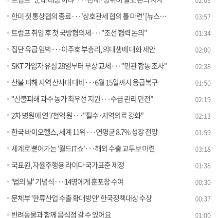
한미 첫 통상협의 종료···'상호관세 협의 틀 마련' [뉴스의 맥]
03:57
트럼프 취임 후 첫 국방협의체···"조선 협력 논의"
01:34
집단 유급 임박···이주호 부총리, 의대생에 대화 제안
02:00
SKT 가입자 유심 28일부터 무상 교체···"민관 합동 조사"
02:38
산불 피해 지역 산사태 대비···6월 15일까지 응급복구
01:50
"산불피해 과수 농가 최우선 지원···수급 관리 만전"
02:19
2차 병원에 연 7천억 원···"필수·지역의료 강화"
02:13
한국 바이오헬스, 세계 11위···연평균 8.7% 성장 전망
01:59
세계로 뻗어가는 '월드IT쇼'···해외 수출 교두보 마련
03:18
국표원, 자율주행용 라이다 국가표준 제정
01:38
'법의 날' 기념식···14명에게 훈포장 수여
00:30
문체부 '한류산업 수출 확대방안' 한국정책대상 수상
00:37
반려동물과 함께 음식점 갈 수 있어요
01:00