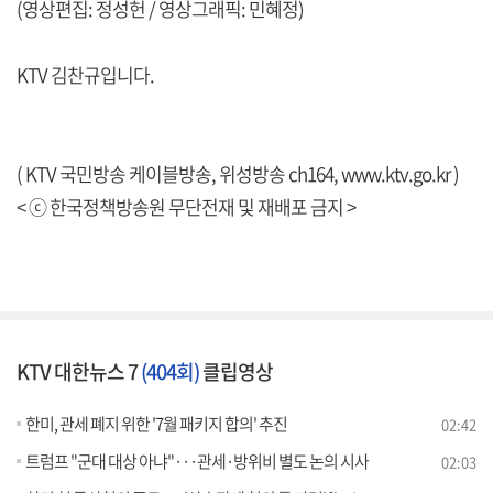
(영상편집: 정성헌 / 영상그래픽: 민혜정)
KTV 김찬규입니다.
( KTV 국민방송 케이블방송, 위성방송 ch164,
www.ktv.go.kr
)
< ⓒ 한국정책방송원 무단전재 및 재배포 금지 >
KTV 대한뉴스 7
(404회)
클립영상
한미, 관세 폐지 위한 '7월 패키지 합의' 추진
02:42
트럼프 "군대 대상 아냐"···관세·방위비 별도 논의 시사
02:03