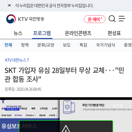
본
메
전
이 누리집은 대한민국 공식 전자정부 누리집입니다.
문
뉴
체
바
바
메
KTV 국민방송
온 에어
로
로
뉴
공식 누리집 주소 확인하기
메뉴 열기
가
가
바
go.kr 주소를 사용하는 누리집은 대한민국 정부기관이 관리하는 누리집입
기
기
로
뉴스
프로그램
온라인콘텐츠
편성표
니다.
가
이밖에 or.kr 또는 .kr등 다른 도메인 주소를 사용하고 있다면 아래 URL에
기
전체
정책
문화/교양
보도
특집
국가기념식
종영
서 도메인 주소를 확인해 보세요
운영중인 공식 누리집보기
KTV 대한뉴스 7
SKT 가입자 유심 28일부터 무상 교체···"민
관 합동 조사"
등록일 : 2025.04.26 08:45