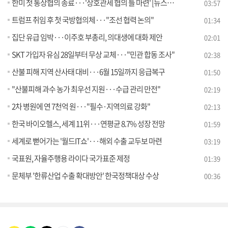
한미 첫 통상협의 종료···'상호관세 협의 틀 마련' [뉴스의 맥]
03:57
트럼프 취임 후 첫 국방협의체···"조선 협력 논의"
01:34
집단 유급 임박···이주호 부총리, 의대생에 대화 제안
02:01
SKT 가입자 유심 28일부터 무상 교체···"민관 합동 조사"
02:38
산불 피해 지역 산사태 대비···6월 15일까지 응급복구
01:50
"산불피해 과수 농가 최우선 지원···수급 관리 만전"
02:19
2차 병원에 연 7천억 원···"필수·지역의료 강화"
02:13
한국 바이오헬스, 세계 11위···연평균 8.7% 성장 전망
01:59
세계로 뻗어가는 '월드IT쇼'···해외 수출 교두보 마련
03:19
국표원, 자율주행용 라이다 국가표준 제정
01:39
문체부 '한류산업 수출 확대방안' 한국정책대상 수상
00:36