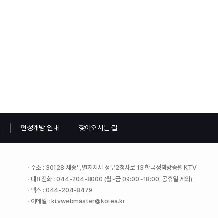
내
편성개방 안내
찾아오시는 길
주소 : 30128 세종특별자치시 정부2청사로 13 한국정책방송원 KTV
대표전화 : 044-204-8000 (월~금 09:00~18:00, 공휴일 제외)
팩스 : 044-204-8479
이메일 : ktvwebmaster@korea.kr