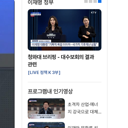
이재명 정부
0
1
2
3
청와대 브리핑 - 대수보회의 결과
관련
[LIVE 정책 K 3부]
프로그램내 인기영상
초격차 산업·에너
지 강국으로 대체
불가 대한민국 이
재명 대통령 모두