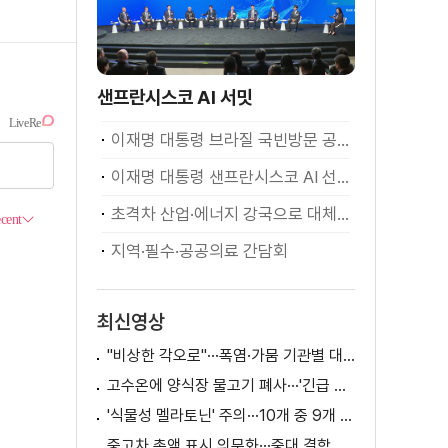
샌프란시스코 AI 서밋
이재명 대통령 브라질 국빈방문 공식환영식
이재명 대통령 샌프란시스코 AI 선언
초격차 산업·에너지 강국으로 대체불가 대한민국 이재명 대통령 모두말씀
지역·필수·공공의료 간담회
최신영상
"비상한 각오로"···폭염·가뭄 기관별 대책은?
고수온에 양식장 물고기 폐사···'긴급 방류' 지원
'식물성 멜라토닌' 주의···10개 중 9개 처방 용량 초과
중고차 총액 표시 의무화···중대 결함 시 '계약 해제'