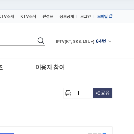
KTV소개
KTV소식
편성표
정보공개
로그인
모바일
164번
스카이라이프
검색
64번
채널안내 펼쳐
IPTV(KT, SKB, LGU+)
164번
스카이라이프
64번
IPTV(KT, SKB, LGU+)
츠
이용자 참여
164번
스카이라이프
공유