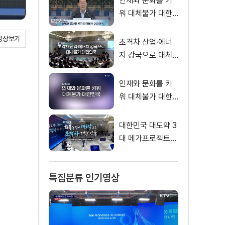
인재와 문화를 키
말씀
워 대체불가 대한
민국 이재명 대통
영상보기
령 모두말씀
초격차 산업·에너
지 강국으로 대체
불가 대한민국
인재와 문화를 키
워 대체불가 대한
민국
대한민국 대도약 3
대 메가프로젝트
국민보고회
특집분류 인기영상