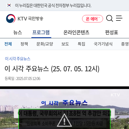
본
메
전
이 누리집은 대한민국 공식 전자정부 누리집입니다.
문
뉴
체
바
바
메
KTV 국민방송
온 에어
로
로
뉴
공식 누리집 주소 확인하기
메뉴 열기
가
가
바
go.kr 주소를 사용하는 누리집은 대한민국 정부기관이 관리하는 누리집입
기
기
로
뉴스
프로그램
온라인콘텐츠
편성표
니다.
가
이밖에 or.kr 또는 .kr등 다른 도메인 주소를 사용하고 있다면 아래 URL에
기
전체
정책
문화/교양
보도
특집
국가기념식
종영
서 도메인 주소를 확인해 보세요
운영중인 공식 누리집보기
이 시각 주요뉴스
이 시각 주요뉴스 (25. 07. 05. 12시)
등록일 : 2025.07.05 12:06