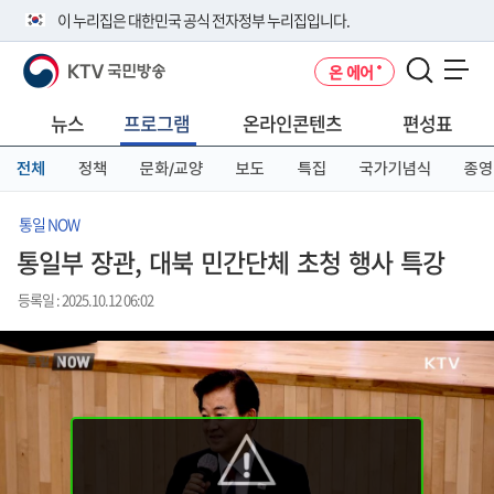
본
메
전
이 누리집은 대한민국 공식 전자정부 누리집입니다.
문
뉴
체
바
바
메
KTV 국민방송
온 에어
로
로
뉴
공식 누리집 주소 확인하기
메뉴 열기
가
가
바
go.kr 주소를 사용하는 누리집은 대한민국 정부기관이 관리하는 누리집입
기
기
로
뉴스
프로그램
온라인콘텐츠
편성표
니다.
가
이밖에 or.kr 또는 .kr등 다른 도메인 주소를 사용하고 있다면 아래 URL에
기
전체
정책
문화/교양
보도
특집
국가기념식
종영
서 도메인 주소를 확인해 보세요
운영중인 공식 누리집보기
통일 NOW
통일부 장관, 대북 민간단체 초청 행사 특강
등록일 : 2025.10.12 06:02