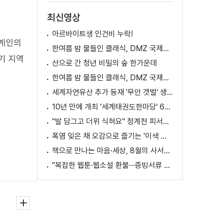
최신영상
아르바이트생 인건비 누락!
세계인의
한여름 밤 물들인 클래식, DMZ 국제음악제 성황
기 지역
산으로 간 청년 비밀의 숲 한가운데
한여름 밤 물들인 클래식, DMZ 국제음악제 성황
세계자연유산 추가 등재 '무안 갯벌' 생태 체험
10년 만에 개최 '세계태권도한마당' 61개국 참가
"발 담그고 더위 식혀요" 청계천 피서지로 인기
폭염 잊은 채 오감으로 즐기는 '이색 독서' 인기
책으로 만나는 마음·세상, 8월의 사서추천도서
"복잡한 웹툰·웹소설 환불···증빙서류 요구까지"