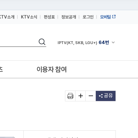
KTV소개
KTV소식
편성표
정보공개
로그인
모바일
164번
스카이라이프
검색
64번
채널안내 펼쳐
IPTV(KT, SKB, LGU+)
164번
스카이라이프
64번
IPTV(KT, SKB, LGU+)
츠
이용자 참여
164번
스카이라이프
공유