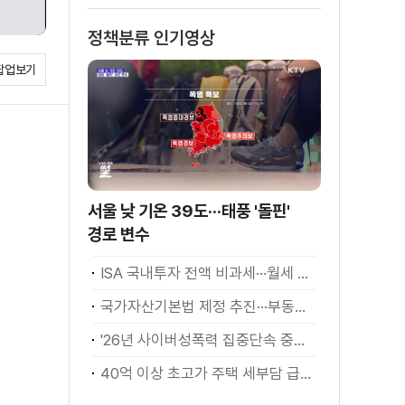
정책분류 인기영상
팝업보기
서울 낮 기온 39도···태풍 '돌핀'
경로 변수
ISA 국내투자 전액 비과세···월세 세액공제 확대
국가자산기본법 제정 추진···부동산·주식 등 통합 관리
'26년 사이버성폭력 집중단속 중간성과 발표···향후 추진계획은?
40억 이상 초고가 주택 세부담 급증···실수요자 보호 강화