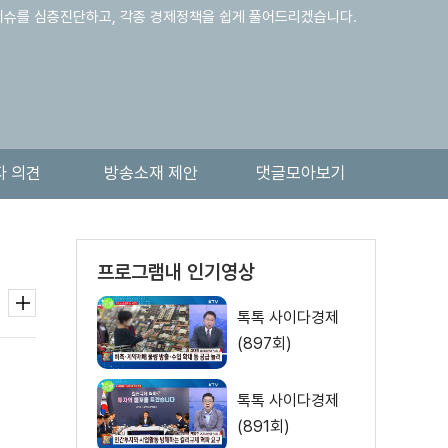
핫이슈를 심층진단하고, 각종 경제정책을 쉽게 풀어드리겠습니다.
자 의견
방송소재 제안
댓글모아보기
프로그램내 인기영상
톡톡 사이다경제
(897회)
톡톡 사이다경제
(891회)