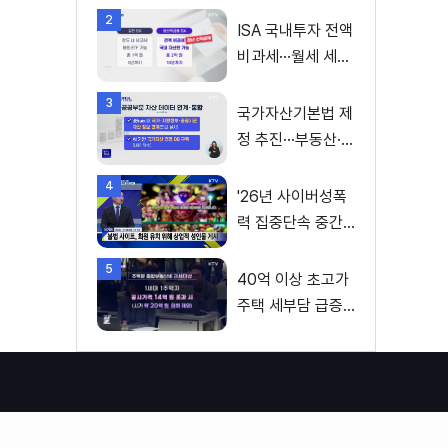
2
ISA 국내투자 전액
비과세···월세 세액
공제 확대
3
국가자산기본법 제
정 추진···부동산·주
식 등 통합 관리
4
'26년 사이버성폭
력 집중단속 중간
성과 발표···향후 추
5
진계획은?
40억 이상 초고가
주택 세부담 급증···
실수요자 보호 강
화