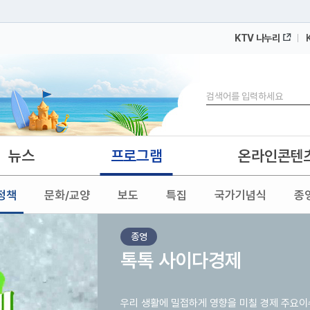
KTV 나누리
 누리집입니다.
 아래 URL에서 도메인 주소를 확인해 보세요
검색
뉴스
프로그램
온라인콘텐
정책
문화/교양
보도
특집
국가기념식
종
종영
톡톡 사이다경제
우리 생활에 밀접하게 영향을 미칠 경제 주요이