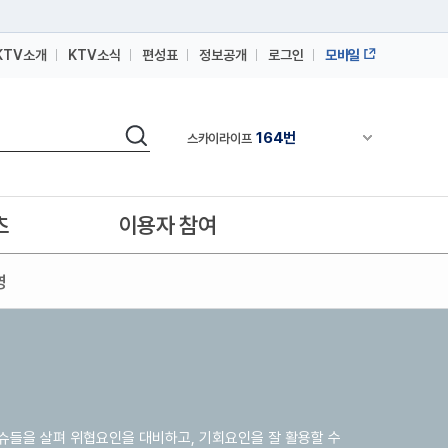
KTV소개
KTV소식
편성표
정보공개
로그인
모바일
164번
스카이라이프
64번
IPTV(KT, SKB, LGU+)
검색
164번
스카이라이프
채널안내 펼쳐
64번
IPTV(KT, SKB, LGU+)
164번
스카이라이프
츠
이용자 참여
영
슈들을 살펴 위협요인을 대비하고, 기회요인을 잘 활용할 수