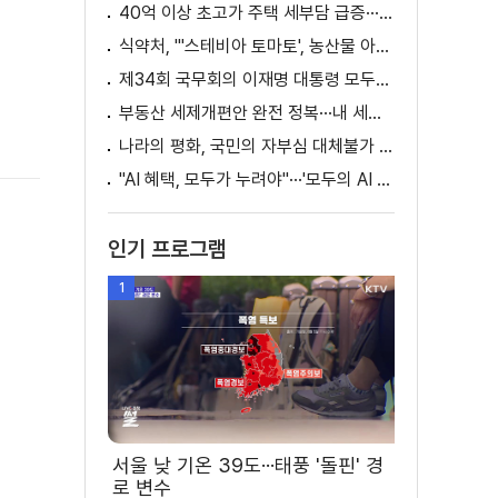
40억 이상 초고가 주택 세부담 급증···실수요자 보호 강화
식약처, "'스테비아 토마토', 농산물 아닌 가공식품"
제34회 국무회의 이재명 대통령 모두발언
부동산 세제개편안 완전 정복···내 세금 어떻게 달라지나? [K-정책 사용법]
나라의 평화, 국민의 자부심 대체불가 대한민국 이재명 대통령 모두말씀
"AI 혜택, 모두가 누려야"···'모두의 AI 성장사다리' 출범
인기 프로그램
1
서울 낮 기온 39도···태풍 '돌핀' 경
로 변수