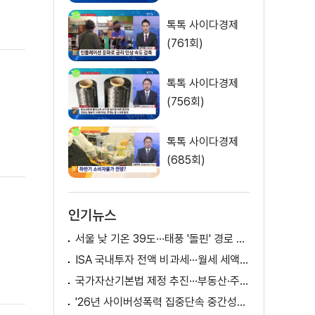
톡톡 사이다경제
(761회)
톡톡 사이다경제
(756회)
톡톡 사이다경제
(685회)
인기뉴스
서울 낮 기온 39도···태풍 '돌핀' 경로 변수
ISA 국내투자 전액 비과세···월세 세액공제 확대
국가자산기본법 제정 추진···부동산·주식 등 통합 관리
'26년 사이버성폭력 집중단속 중간성과 발표···향후 추진계획은?