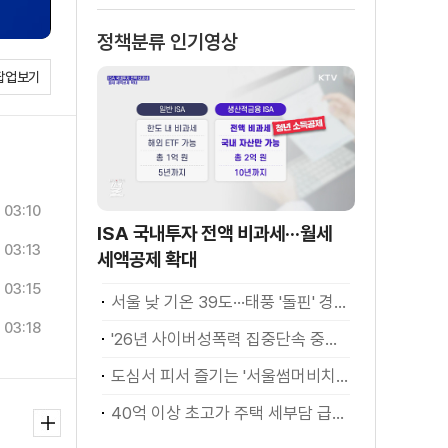
정책분류 인기영상
팝업보기
03:10
ISA 국내투자 전액 비과세···월세
03:13
세액공제 확대
03:15
서울 낮 기온 39도···태풍 '돌핀' 경로 변수
03:18
'26년 사이버성폭력 집중단속 중간성과 발표···향후 추진계획은?
도심서 피서 즐기는 '서울썸머비치' 인기몰이
40억 이상 초고가 주택 세부담 급증···실수요자 보호 강화