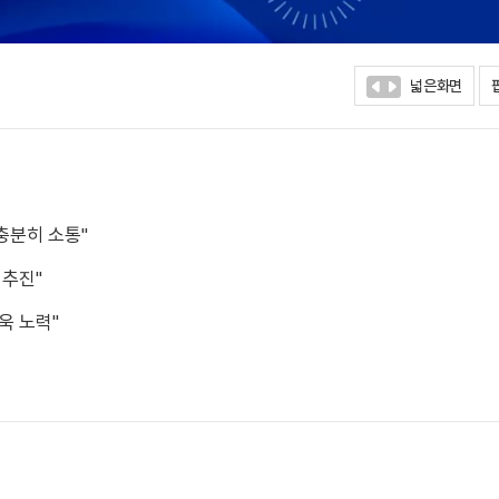
넓은화면
충분히 소통"
 추진"
욱 노력"