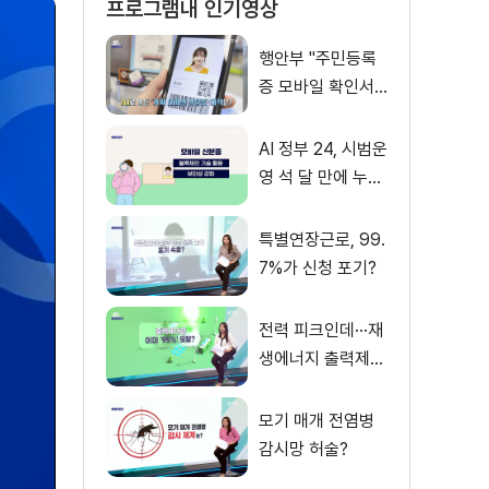
프로그램내 인기영상
행안부 "주민등록
증 모바일 확인서
비스 진위여부, QR
검증으로 손쉽게
AI 정부 24, 시범운
확인"
영 석 달 만에 누적
이용자 2천800만
명 넘어
특별연장근로, 99.
7%가 신청 포기?
전력 피크인데···재
생에너지 출력제어
'비상'?
모기 매개 전염병
감시망 허술?