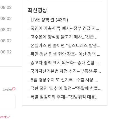
.08.02
최신영상
.08.02
LIVE 정책 썰 (43회)
폭염에 가축·어류 폐사···정부 긴급 지원책 마련
.08.02
고수온에 양식장 물고기 폐사...'긴급 방류' 지원
.08.02
온실가스 안 줄이면 "열스트레스 발생일 29배 증가"
.08.02
폭염·청년 민생 현안 강조···예산·정책 방향 제시
중고차 총액 표시 의무화···중대 결함 시 '계약 해제'
국가자산기본법 제정 추진···부동산·주식 등 통합 관리
6월 경상수지 또 신기록···수출 사상 첫 1천억 달러
극한 폭염 '입추'에 절정···"주말에 한풀 꺾인다"
폭염 점검회의 주재···"전방위적 대응체계 가동"