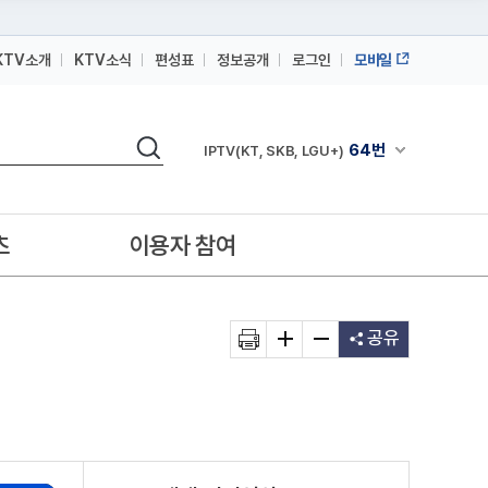
KTV소개
KTV소식
편성표
정보공개
로그인
모바일
164번
스카이라이프
검색
64번
채널안내 펼쳐
IPTV(KT, SKB, LGU+)
164번
스카이라이프
64번
IPTV(KT, SKB, LGU+)
츠
이용자 참여
164번
스카이라이프
공유