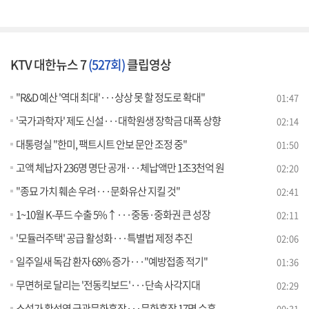
KTV 대한뉴스 7
(527회)
클립영상
"R&D 예산 '역대 최대'···상상 못 할 정도로 확대"
01:47
'국가과학자' 제도 신설···대학원생 장학금 대폭 상향
02:14
대통령실 "한미, 팩트시트 안보 문안 조정 중"
01:50
고액 체납자 236명 명단 공개···체납액만 1조3천억 원
02:20
"종묘 가치 훼손 우려···문화유산 지킬 것"
02:41
1~10월 K-푸드 수출 5%↑···중동·중화권 큰 성장
02:11
'모듈러주택' 공급 활성화···특별법 제정 추진
02:06
일주일새 독감 환자 68% 증가···"예방접종 적기"
01:36
무면허로 달리는 '전동킥보드'···단속 사각지대
02:29
소설가 황석영 금관문화훈장···문화훈장 17명 수훈
00:31