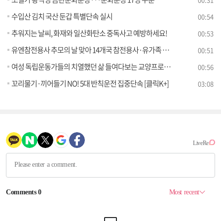
수입산 김치 국산 둔갑 특별단속 실시
00:54
추워지는 날씨, 화재와 일산화탄소 중독사고 예방하세요!
00:53
유엔참전용사 추모의 날 맞아 14개국 참전용사·유가족 80명 방한
00:51
여성 독립운동가들의 치열했던 삶 들여다보는 교양프로그램 운영
00:56
꼬리물기·끼어들기 NO! 5대 반칙운전 집중단속 [클릭K+]
03:08