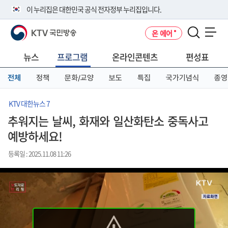
본
메
전
이 누리집은 대한민국 공식 전자정부 누리집입니다.
문
뉴
체
바
바
메
KTV 국민방송
온 에어
로
로
뉴
공식 누리집 주소 확인하기
메뉴 열기
가
가
바
go.kr 주소를 사용하는 누리집은 대한민국 정부기관이 관리하는 누리집입
기
기
로
뉴스
프로그램
온라인콘텐츠
편성표
니다.
가
이밖에 or.kr 또는 .kr등 다른 도메인 주소를 사용하고 있다면 아래 URL에
기
전체
정책
문화/교양
보도
특집
국가기념식
종영
서 도메인 주소를 확인해 보세요
운영중인 공식 누리집보기
KTV 대한뉴스 7
추워지는 날씨, 화재와 일산화탄소 중독사고
예방하세요!
등록일 : 2025.11.08 11:26