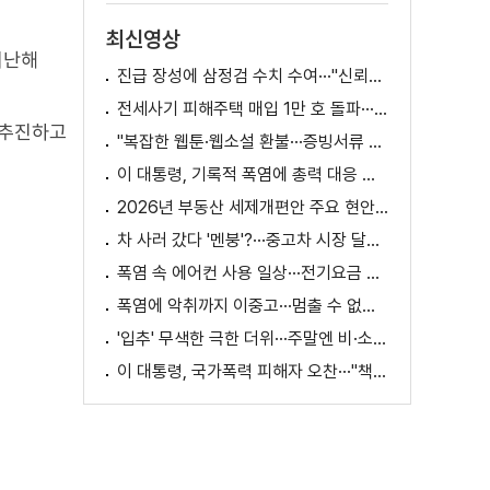
최신영상
지난해
진급 장성에 삼정검 수치 수여···"신뢰회복 애써달라"
전세사기 피해주택 매입 1만 호 돌파···피해 지원 속도
 추진하고
"복잡한 웹툰·웹소설 환불···증빙서류 요구까지"
이 대통령, 기록적 폭염에 총력 대응 지시 [외신에 비친 한국]
2026년 부동산 세제개편안 주요 현안 팩트체크 [K-정책 사용법]
차 사러 갔다 '멘붕'?···중고차 시장 달라진다
폭염 속 에어컨 사용 일상···전기요금 줄이려면?
폭염에 악취까지 이중고···멈출 수 없는 필수노동
'입추' 무색한 극한 더위···주말엔 비·소나기
이 대통령, 국가폭력 피해자 오찬···"책임지고 치유"