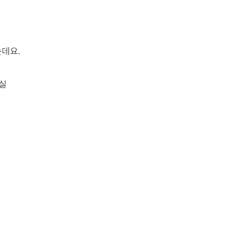
데요.
실