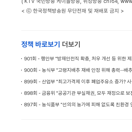
( KTV 국민방송 케이블방송, 위성방송 ch164,
www.
< ⓒ 한국정책방송원 무단전재 및 재배포 금지 >
정책 바로보기
더보기
901회 - 행안부 "방재안전직 확충, 처우 개선 등 위한 
900회 - 농식부 "고랭지배추 재배 안정 위해 총력···배
899회 - 산업부 "최고가격제 이후 폐업주유소 증가? 사
898회 - 금융위 "공공기관 부실채권, 모두 재정으로 보
897회 - 농식품부 "선의의 농가에 피해 없도록 친환경 