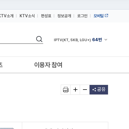
KTV소개
KTV소식
편성표
정보공개
로그인
모바일
164번
스카이라이프
검색
64번
채널안내 펼쳐
IPTV(KT, SKB, LGU+)
164번
스카이라이프
64번
IPTV(KT, SKB, LGU+)
츠
이용자 참여
164번
스카이라이프
공유