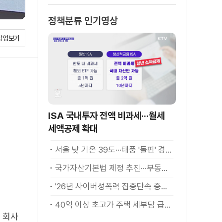
냐" [정책 바로보
정책분류 인기영상
기]
팝업보기
ISA 국내투자 전액 비과세···월세
세액공제 확대
서울 낮 기온 39도···태풍 '돌핀' 경로 변수
국가자산기본법 제정 추진···부동산·주식 등 통합 관리
'26년 사이버성폭력 집중단속 중간성과 발표···향후 추진계획은?
40억 이상 초고가 주택 세부담 급증···실수요자 보호 강화
 회사