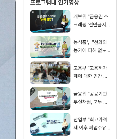
프로그램내 인기영상
개보위 "금융권 스
크래핑 '전면금지'?
사실은.. [정책 바
로보기]
농식품부 "선의의
농가에 피해 없도
록 친환경 인증제
개선" [정책 바로보
고용부 "고용허가
기]
제에 대한 민간 브
로커 개입 엄격히
차단" [정책 바로보
금융위 "공공기관
기]
부실채권, 모두 재
정으로 보전되는
것 아냐" [정책 바
산업부 "최고가격
로보기]
제 이후 폐업주유
소 증가? 사실 아