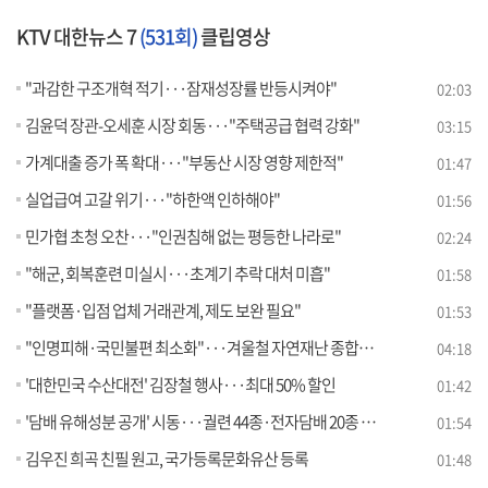
KTV 대한뉴스 7
(531회)
클립영상
"과감한 구조개혁 적기···잠재성장률 반등시켜야"
02:03
김윤덕 장관-오세훈 시장 회동···"주택공급 협력 강화"
03:15
가계대출 증가 폭 확대···"부동산 시장 영향 제한적"
01:47
실업급여 고갈 위기···"하한액 인하해야"
01:56
민가협 초청 오찬···"인권침해 없는 평등한 나라로"
02:24
"해군, 회복훈련 미실시···초계기 추락 대처 미흡"
01:58
"플랫폼·입점 업체 거래관계, 제도 보완 필요"
01:53
"인명피해·국민불편 최소화"···겨울철 자연재난 종합대책
04:18
'대한민국 수산대전' 김장철 행사···최대 50% 할인
01:42
'담배 유해성분 공개' 시동···궐련 44종·전자담배 20종 검사
01:54
김우진 희곡 친필 원고, 국가등록문화유산 등록
01:48