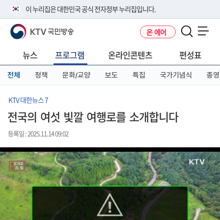
본
메
전
이 누리집은 대한민국 공식 전자정부 누리집입니다.
문
뉴
체
바
바
메
KTV 국민방송
온 에어
로
로
뉴
공식 누리집 주소 확인하기
메뉴 열기
가
가
바
go.kr 주소를 사용하는 누리집은 대한민국 정부기관이 관리하는 누리집입
기
기
로
뉴스
프로그램
온라인콘텐츠
편성표
니다.
가
이밖에 or.kr 또는 .kr등 다른 도메인 주소를 사용하고 있다면 아래 URL에
기
전체
정책
문화/교양
보도
특집
국가기념식
종영
서 도메인 주소를 확인해 보세요
운영중인 공식 누리집보기
KTV 대한뉴스 7
전국의 여섯 빛깔 여행로를 소개합니다
등록일 : 2025.11.14 09:02