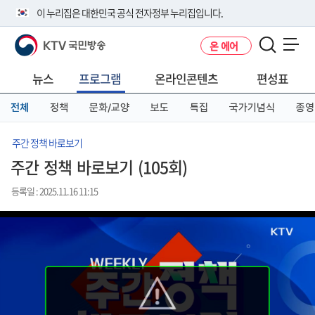
본
메
전
이 누리집은 대한민국 공식 전자정부 누리집입니다.
문
뉴
체
바
바
메
KTV 국민방송
온 에어
로
로
뉴
공식 누리집 주소 확인하기
메뉴 열기
가
가
바
go.kr 주소를 사용하는 누리집은 대한민국 정부기관이 관리하는 누리집입
기
기
로
뉴스
프로그램
온라인콘텐츠
편성표
니다.
가
이밖에 or.kr 또는 .kr등 다른 도메인 주소를 사용하고 있다면 아래 URL에
기
전체
정책
문화/교양
보도
특집
국가기념식
종영
서 도메인 주소를 확인해 보세요
운영중인 공식 누리집보기
주간 정책 바로보기
주간 정책 바로보기 (105회)
등록일 : 2025.11.16 11:15