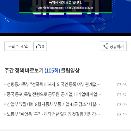
조회수 : 47회
0
공유하기
주간 정책 바로보기
(105회)
클립영상
성평등가족부 "성폭력 피해자, 외국인 등록 여부 관계없이 긴급 의료지원"
03:03
중국 동포, 특별 전형으로 공무원, 공기업, 대기업에 취업? "사실 아냐"
02:52
산업부 "7월 대비 8월 자동차 부품 기업 41곳 감소? 사실과 달라"
03:09
노동부 "쉬었음·구직·재직 청년 일자리 첫걸음 지원 강화할 것"
03:49