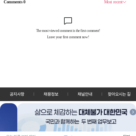
공지사항
채용정보
채널안내
찾아오시는 길
30128 세종특별자치시 정부2청사로 13 한국정책방송원 KTV
TEL: 044-204-8000
Copyrightⓒ KTV 국민방송 All Rights Reserved.
PC버전
앱 다운로드