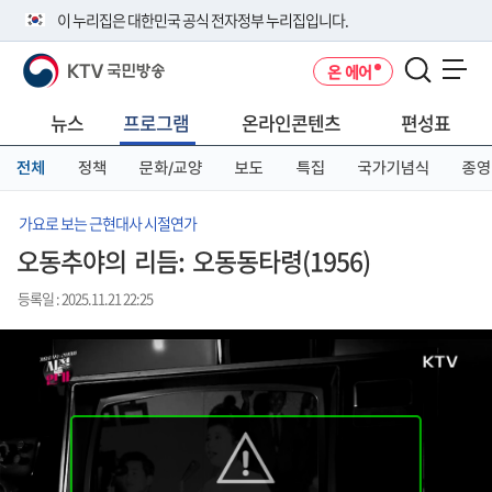
본
메
전
이 누리집은 대한민국 공식 전자정부 누리집입니다.
문
뉴
체
바
바
메
KTV 국민방송
온 에어
로
로
뉴
공식 누리집 주소 확인하기
메뉴 열기
가
가
바
go.kr 주소를 사용하는 누리집은 대한민국 정부기관이 관리하는 누리집입
기
기
로
뉴스
프로그램
온라인콘텐츠
편성표
니다.
가
이밖에 or.kr 또는 .kr등 다른 도메인 주소를 사용하고 있다면 아래 URL에
기
전체
정책
문화/교양
보도
특집
국가기념식
종영
서 도메인 주소를 확인해 보세요
운영중인 공식 누리집보기
가요로 보는 근현대사 시절연가
오동추야의 리듬: 오동동타령(1956)
등록일 : 2025.11.21 22:25