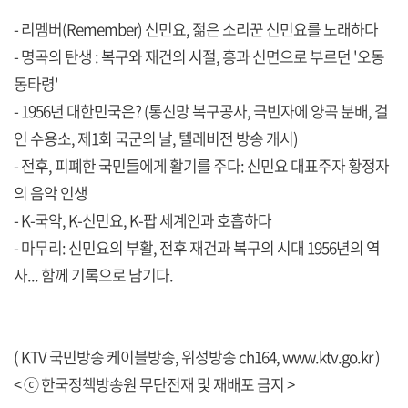
- 리멤버(Remember) 신민요, 젊은 소리꾼 신민요를 노래하다
- 명곡의 탄생 : 복구와 재건의 시절, 흥과 신면으로 부르던 '오동
동타령'
- 1956년 대한민국은? (통신망 복구공사, 극빈자에 양곡 분배, 걸
인 수용소, 제1회 국군의 날, 텔레비전 방송 개시)
- 전후, 피폐한 국민들에게 활기를 주다: 신민요 대표주자 황정자
의 음악 인생
- K-국악, K-신민요, K-팝 세계인과 호흡하다
- 마무리: 신민요의 부활, 전후 재건과 복구의 시대 1956년의 역
사... 함께 기록으로 남기다.
( KTV 국민방송 케이블방송, 위성방송 ch164,
www.ktv.go.kr
)
< ⓒ 한국정책방송원 무단전재 및 재배포 금지 >