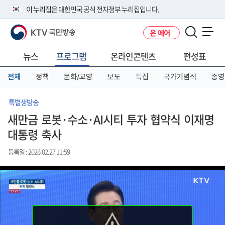
본
메
전
이 누리집은 대한민국 공식 전자정부 누리집입니다.
문
뉴
체
바
바
메
KTV 국민방송
온 에어
로
로
뉴
공식 누리집 주소 확인하기
메뉴 열기
가
가
바
go.kr 주소를 사용하는 누리집은 대한민국 정부기관이 관리하는 누리집입
기
기
로
뉴스
프로그램
온라인콘텐츠
편성표
니다.
가
이밖에 or.kr 또는 .kr등 다른 도메인 주소를 사용하고 있다면 아래 URL에
기
전체
정책
문화/교양
보도
특집
국가기념식
종영
서 도메인 주소를 확인해 보세요
운영중인 공식 누리집보기
특별생방송
새만금 로봇·수소·AI시티 투자 협약식 이재명
대통령 축사
등록일 : 2026.02.27 11:59