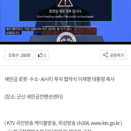
조회수 : 280회
1
공유하기
새만금 로봇·수소·AI시티 투자 협약식 이재명 대통령 축사
(장소: 군산 새만금컨벤션센터)
( KTV 국민방송 케이블방송, 위성방송 ch164,
www.ktv.go.kr
)