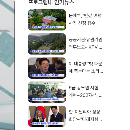
프로그램내 인기뉴스
문체부, '반값 여행'
사전 신청 접수
공공기관·유관기관
업무보고···KTV 생
중계
이 대통령 "빚 때문
에 죽는다는 소리
안 나와야"
9급 공무원 시험
개편···2027년부터
과목 당 25문항
한-이탈리아 정상
회담···"미래지향
협력 확대"