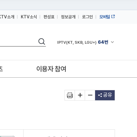
KTV소개
KTV소식
편성표
정보공개
로그인
모바일
164번
스카이라이프
검색
64번
채널안내 펼쳐
IPTV(KT, SKB, LGU+)
164번
스카이라이프
64번
IPTV(KT, SKB, LGU+)
츠
이용자 참여
164번
스카이라이프
공유