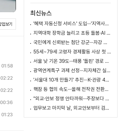
최신뉴스
'혜택 자동신청 서비스' 도입···'지역사랑상품권' 발행 확대
팝업보기
지역대학 장학금 늘리고 초등 돌봄·AI 교육 확대
국민에게 신뢰받는 첨단 강군···자강 국방·미래 전력 강화
55세~79세 고령자 경제활동 사상 첫 1천만 명 돌파
서울 낮 기온 39도···태풍 '돌핀' 경로 변수
01:58
광역연계특구 과제 선정···지자체간 실증 협력 확대
02:22
'서울대 10개 만들기' 추진···K-관광 4천만 시대 준비
핵잠 등 협의 속도···올해 전작권 전환시기 결정 추진
02:22
"외교·안보 정쟁 안타까워···주장보다 실천 중요"
00:36
업무보고 마지막 날, 외교안보부터 검경까지
01:23