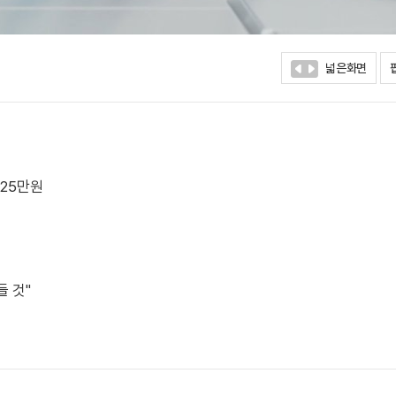
넓은화면
 25만원
들 것"