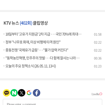
KTV 뉴스
(402회)
클립영상
18일부터 '고유가 지원금' 2차 지급 ···국민 70%에 최대 25만원
01:58
정부 "나무호 화재, 미상 비행체 타격 원인"
02:22
중동전쟁 '국제유가 급등'···"물가 압력 커진다"
02:22
"동학농민혁명, 민주주의 첫발···다 함께 잘사는 나라 만들 것"
00:36
오늘의 주요 정책소식 (26. 05. 11. 13시)
01:23