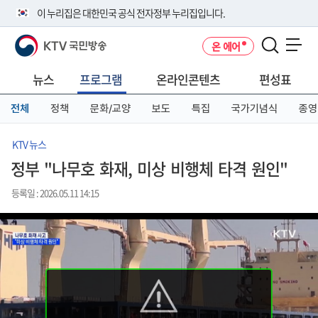
본
메
전
이 누리집은 대한민국 공식 전자정부 누리집입니다.
문
뉴
체
바
바
메
KTV 국민방송
온 에어
로
로
뉴
공식 누리집 주소 확인하기
메뉴 열기
가
가
바
go.kr 주소를 사용하는 누리집은 대한민국 정부기관이 관리하는 누리집입
기
기
로
뉴스
프로그램
온라인콘텐츠
편성표
니다.
가
이밖에 or.kr 또는 .kr등 다른 도메인 주소를 사용하고 있다면 아래 URL에
기
전체
정책
문화/교양
보도
특집
국가기념식
종영
서 도메인 주소를 확인해 보세요
운영중인 공식 누리집보기
KTV 뉴스
정부 "나무호 화재, 미상 비행체 타격 원인"
등록일 : 2026.05.11 14:15