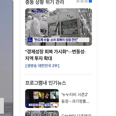
중동 상황 위기 관리
0
1
2
3
"경제성장 회복 가시화"···변동성·
지역 투자 확대
[생방송 대한민국 2부]
프로그램내 인기뉴스
'누누티비 시즌2'
등장···과기정통부
"접속 차단 강화"