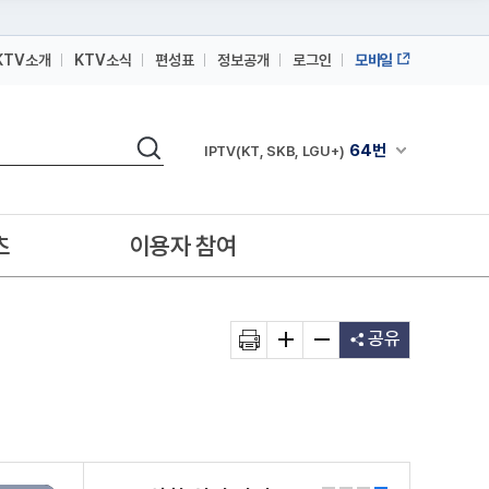
KTV소개
KTV소식
편성표
정보공개
로그인
모바일
164번
스카이라이프
검색
64번
채널안내 펼쳐
IPTV(KT, SKB, LGU+)
164번
스카이라이프
64번
IPTV(KT, SKB, LGU+)
츠
이용자 참여
164번
스카이라이프
공유