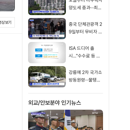
오늘부터 다주택자
양도세 중과···최고
세율 82.5%
영상보기
중국 단체관광객 2
9일부터 무비자 입
국···내년 6월까지
ISA 드디어 출
시…"수수료 등 꼼
꼼히 따져봐야"
강릉에 2차 국가소
방동원령···물탱크
차 20대 추가지원
외교/안보분야 인기뉴스