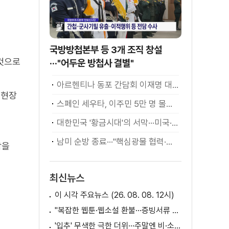
국방방첩본부 등 3개 조직 창설
 것으로
···"어두운 방첩사 결별"
아르헨티나 동포 간담회 이재명 대통령 모두발언
 현장
스페인 세우타, 이주민 5만 명 몰려 [월드 투데이]
대한민국 '황금시대'의 서막···미국·남미 순방 성과 총정리 [정.주.행]
남미 순방 종료···"핵심광물 협력·원유 수입선 확대"
담을
최신뉴스
이 시각 주요뉴스 (26. 08. 08. 12시)
"복잡한 웹툰·웹소설 환불···증빙서류 요구까지"
'입추' 무색한 극한 더위···주말엔 비·소나기