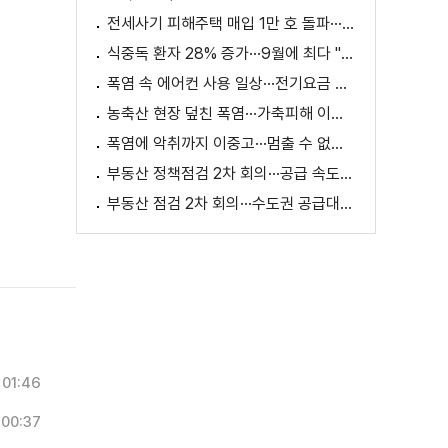
전세사기 피해주택 매입 1만 호 돌파···피해 지원 속도
식중독 환자 28% 증가···9월에 최다 "입추 방심 금물"
폭염 속 에어컨 사용 일상···전기요금 줄이려면?
농축산 현장 덮친 폭염···가축피해 이틀 새 28만 마리↑
폭염에 악취까지 이중고···멈출 수 없는 필수노동
부동산 정책점검 2차 회의···공급 속도전 본격화하나
부동산 점검 2차 회의···수도권 공급대책 논의
01:46
00:37