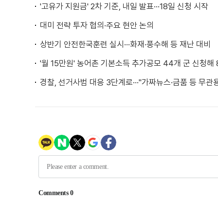
'고유가 지원금' 2차 기준, 내일 발표···18일 신청 시작
대미 전략 투자 협의·주요 현안 논의
상반기 안전한국훈련 실시···화재·풍수해 등 재난 대비
'월 15만원' 농어촌 기본소득 추가공모 44개 군 신청해 8
경찰, 선거사범 대응 3단계로···"가짜뉴스·금품 등 무관용