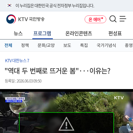
본
메
전
이 누리집은 대한민국 공식 전자정부 누리집입니다.
문
뉴
체
바
바
메
KTV 국민방송
온 에어
로
로
뉴
공식 누리집 주소 확인하기
메뉴 열기
가
가
바
go.kr 주소를 사용하는 누리집은 대한민국 정부기관이 관리하는 누리집입
기
기
로
뉴스
프로그램
온라인콘텐츠
편성표
니다.
가
이밖에 or.kr 또는 .kr등 다른 도메인 주소를 사용하고 있다면 아래 URL에
기
전체
정책
문화/교양
보도
특집
국가기념식
종영
서 도메인 주소를 확인해 보세요
운영중인 공식 누리집보기
KTV 대한뉴스 7
"역대 두 번째로 뜨거운 봄"···이유는?
등록일 : 2026.06.03 09:50