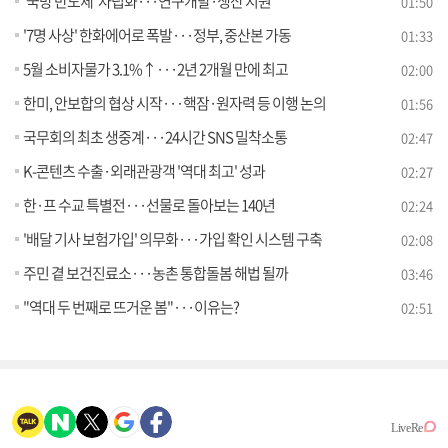
'국방 반도체' 자립화···연구개발·생산 지원
01:50
'7명 사상' 한화에어로 폭발···정부, 중산본 가동
01:33
5월 소비자물가 3.1%↑···2년 2개월 만에 최고
02:00
한미, 안보합의 협상 시작···핵잠·원자력 등 이행 논의
01:56
국무회의 최초 생중계···24시간 SNS 밀착소통
02:47
K-콘텐츠 수출·외래관광객 '역대 최고' 성과
02:27
한·프 수교 특별전···선물로 돌아보는 140년
02:24
'배달 기사 보험가입' 의무화···가입 확인 시스템 구축
02:08
주민 곁 보건진료소···농촌 통합돌봄 해법 될까
03:46
"역대 두 번째로 뜨거운 봄"···이유는?
02:51