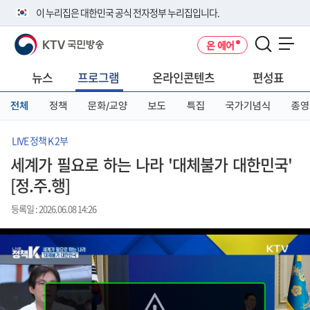
본
메
전
이 누리집은 대한민국 공식 전자정부 누리집입니다.
문
뉴
체
바
바
메
KTV 국민방송
온 에어
로
로
뉴
공식 누리집 주소 확인하기
메뉴 열기
가
가
바
go.kr 주소를 사용하는 누리집은 대한민국 정부기관이 관리하는 누리집입
기
기
로
뉴스
프로그램
온라인콘텐츠
편성표
니다.
가
이밖에 or.kr 또는 .kr등 다른 도메인 주소를 사용하고 있다면 아래 URL에
기
전체
정책
문화/교양
보도
특집
국가기념식
종영
서 도메인 주소를 확인해 보세요
운영중인 공식 누리집보기
LIVE 정책 K 2부
세계가 필요로 하는 나라 '대체불가 대한민국'
[정.주.행]
등록일 : 2026.06.08 14:26