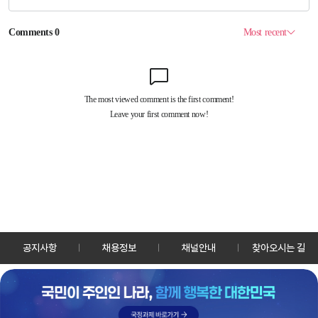
공지사항
채용정보
채널안내
찾아오시는 길
30128 세종특별자치시 정부2청사로 13 한국정책방송원 KTV
TEL: 044-204-8000
Copyrightⓒ KTV 국민방송 All Rights Reserved.