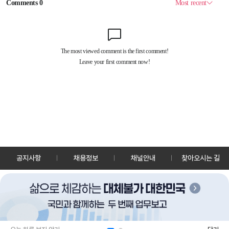
공지사항
채용정보
채널안내
찾아오시는 길
30128 세종특별자치시 정부2청사로 13 한국정책방송원 KTV
TEL: 044-204-8000
Copyrightⓒ KTV 국민방송 All Rights Reserved.
PC버전
앱 다운로드