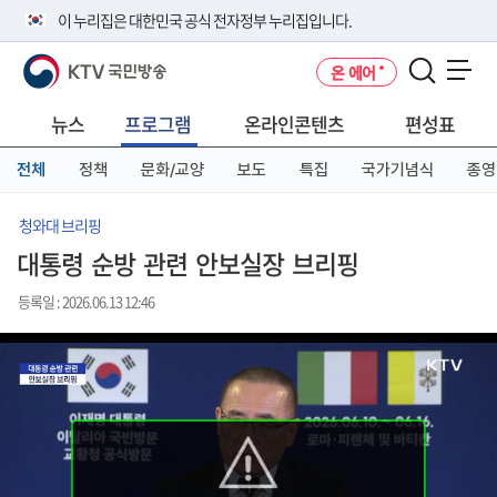
본
메
전
이 누리집은 대한민국 공식 전자정부 누리집입니다.
문
뉴
체
바
바
메
KTV 국민방송
온 에어
로
로
뉴
공식 누리집 주소 확인하기
메뉴 열기
가
가
바
go.kr 주소를 사용하는 누리집은 대한민국 정부기관이 관리하는 누리집입
기
기
로
뉴스
프로그램
온라인콘텐츠
편성표
니다.
가
이밖에 or.kr 또는 .kr등 다른 도메인 주소를 사용하고 있다면 아래 URL에
기
전체
정책
문화/교양
보도
특집
국가기념식
종영
서 도메인 주소를 확인해 보세요
운영중인 공식 누리집보기
청와대 브리핑
대통령 순방 관련 안보실장 브리핑
등록일 : 2026.06.13 12:46