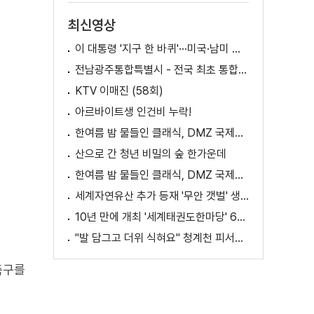
최신영상
이 대통령 '지구 한 바퀴'···미국·남미 순방 성과는? / AX 대전환의 시대! 국민 위한 적극 행정은?
전남광주통합특별시 - 전국 최초 통합돌봄 모델
KTV 이매진 (58회)
아르바이트생 인건비 누락!
한여름 밤 물들인 클래식, DMZ 국제음악제 성황
산으로 간 청년 비밀의 숲 한가운데
한여름 밤 물들인 클래식, DMZ 국제음악제 성황
세계자연유산 추가 등재 '무안 갯벌' 생태 체험
10년 만에 개최 '세계태권도한마당' 61개국 참가
"발 담그고 더위 식혀요" 청계천 피서지로 인기
축구를