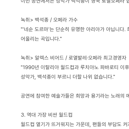
이번 공연에서는 성악가 백석종이 영국 로열오페라 합
녹취> 백석종 / 오페라 가수
"'네순 도르마'는 단순히 유명한 아리아가 아닙니다.
어울리는 곡입니다."
녹취> 알렉스 비어드 / 로열발레·오페라 최고경영자
"1990년 이탈리아 월드컵과 루치아노 파바로티 이후
성악가, 백석종이 부르니 더할 나위 없습니다."
공연에 참여한 예술가들은 희망과 용기라는 노래의 
3. 역대 가장 비싼 월드컵
월드컵 열기가 뜨거워지는 가운데, 팬들의 부담도 커