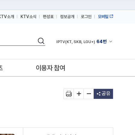
KTV소개
KTV소식
편성표
정보공개
로그인
모바일
164번
스카이라이프
검색
64번
채널안내 펼쳐
IPTV(KT, SKB, LGU+)
164번
스카이라이프
64번
IPTV(KT, SKB, LGU+)
츠
이용자 참여
164번
스카이라이프
공유