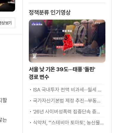
정책분류 인기영상
영상보기
서울 낮 기온 39도···태풍 '돌핀'
경로 변수
ISA 국내투자 전액 비과세···월세 세액공제 확대
지할
국가자산기본법 제정 추진···부동산·주식 등 통합 관리
'26년 사이버성폭력 집중단속 중간성과 발표···향후 추진계획은?
않는
식약처, "'스테비아 토마토', 농산물 아닌 가공식품"