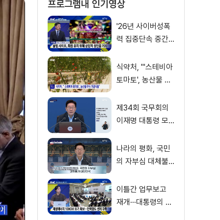
프로그램내 인기영상
'26년 사이버성폭
력 집중단속 중간
성과 발표···향후 추
진계획은?
식약처, "'스테비아
토마토', 농산물 아
닌 가공식품"
제34회 국무회의
이재명 대통령 모
두발언
나라의 평화, 국민
의 자부심 대체불
가 대한민국 이재
명 대통령 모두말
이틀간 업무보고
씀
재개···대통령의 행
보는?