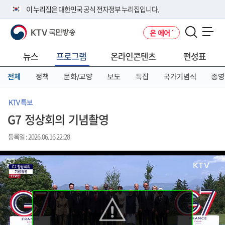
본
메
전
이 누리집은 대한민국 공식 전자정부 누리집입니다.
문
뉴
체
바
바
메
KTV 국민방송
온 에어
로
로
뉴
공식 누리집 주소 확인하기
메뉴 열기
가
가
바
go.kr 주소를 사용하는 누리집은 대한민국 정부기관이 관리하는 누리집입
기
기
로
뉴스
프로그램
온라인콘텐츠
편성표
니다.
가
이밖에 or.kr 또는 .kr등 다른 도메인 주소를 사용하고 있다면 아래 URL에
기
전체
정책
문화/교양
보도
특집
국가기념식
종영
서 도메인 주소를 확인해 보세요
운영중인 공식 누리집보기
KTV 특보
G7 정상회의 기념촬영
등록일 : 2026.06.16 22:28