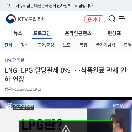
본
메
전
이 누리집은 대한민국 공식 전자정부 누리집입니다.
문
뉴
체
바
바
메
KTV 국민방송
온 에어
로
로
뉴
공식 누리집 주소 확인하기
메뉴 열기
가
가
바
go.kr 주소를 사용하는 누리집은 대한민국 정부기관이 관리하는 누리집입
기
기
로
뉴스
프로그램
온라인콘텐츠
편성표
니다.
가
이밖에 or.kr 또는 .kr등 다른 도메인 주소를 사용하고 있다면 아래 URL에
기
전체
정책
문화/교양
보도
특집
국가기념식
종영
서 도메인 주소를 확인해 보세요
운영중인 공식 누리집보기
LIVE 정책 썰
LNG·LPG 할당관세 0%···식품원료 관세 인
하 연장
등록일 : 2026.06.18 19:51