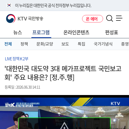
본
메
전
이 누리집은 대한민국 공식 전자정부 누리집입니다.
문
뉴
체
바
바
메
KTV 국민방송
온 에어
로
로
뉴
공식 누리집 주소 확인하기
메뉴 열기
가
가
바
go.kr 주소를 사용하는 누리집은 대한민국 정부기관이 관리하는 누리집입
기
기
로
뉴스
프로그램
온라인콘텐츠
편성표
니다.
가
이밖에 or.kr 또는 .kr등 다른 도메인 주소를 사용하고 있다면 아래 URL에
기
전체
정책
문화/교양
보도
특집
국가기념식
종영
서 도메인 주소를 확인해 보세요
운영중인 공식 누리집보기
LIVE 정책 K 2부
'대한민국 대도약 3대 메가프로젝트 국민보고
회' 주요 내용은? [정.주.행]
등록일 : 2026.06.30 14:11