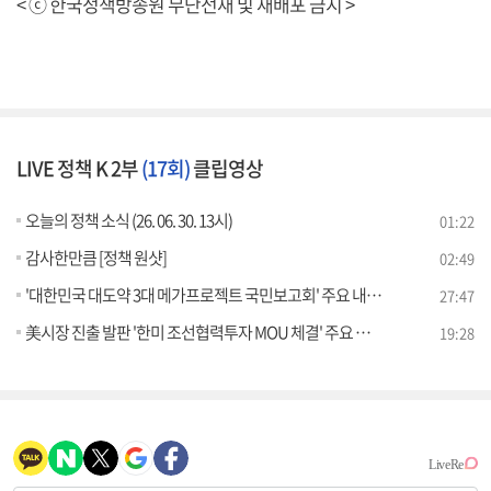
< ⓒ 한국정책방송원 무단전재 및 재배포 금지 >
LIVE 정책 K 2부
(17회)
클립영상
오늘의 정책 소식 (26. 06. 30. 13시)
01:22
감사한만큼 [정책 원샷]
02:49
'대한민국 대도약 3대 메가프로젝트 국민보고회' 주요 내용은? [정.주.행]
27:47
美시장 진출 발판 '한미 조선협력투자 MOU 체결' 주요 내용은? [K-정책 사용법]
19:28