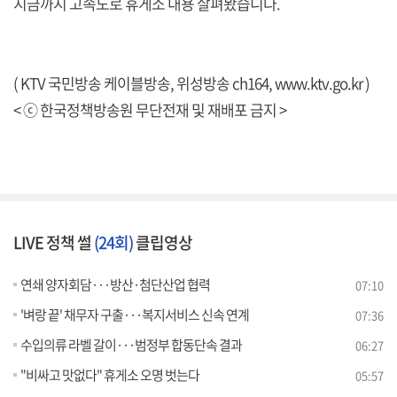
지금까지 고속도로 휴게소 내용 살펴봤습니다.
( KTV 국민방송 케이블방송, 위성방송 ch164,
www.ktv.go.kr
)
< ⓒ 한국정책방송원 무단전재 및 재배포 금지 >
LIVE 정책 썰
(24회)
클립영상
연쇄 양자회담···방산·첨단산업 협력
07:10
'벼랑 끝' 채무자 구출···복지서비스 신속 연계
07:36
수입의류 라벨 갈이···범정부 합동단속 결과
06:27
"비싸고 맛없다" 휴게소 오명 벗는다
05:57