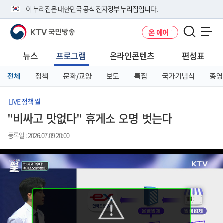
본
메
전
이 누리집은 대한민국 공식 전자정부 누리집입니다.
문
뉴
체
바
바
메
KTV 국민방송
온 에어
로
로
뉴
공식 누리집 주소 확인하기
메뉴 열기
가
가
바
go.kr 주소를 사용하는 누리집은 대한민국 정부기관이 관리하는 누리집입
기
기
로
뉴스
프로그램
온라인콘텐츠
편성표
니다.
가
이밖에 or.kr 또는 .kr등 다른 도메인 주소를 사용하고 있다면 아래 URL에
기
전체
정책
문화/교양
보도
특집
국가기념식
종영
서 도메인 주소를 확인해 보세요
운영중인 공식 누리집보기
LIVE 정책 썰
"비싸고 맛없다" 휴게소 오명 벗는다
등록일 : 2026.07.09 20:00