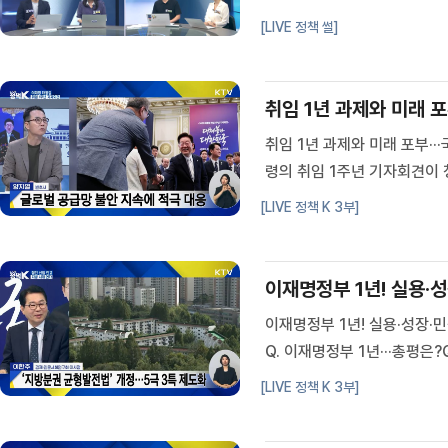
었습니다! 정책이야기를 쉽게
[LIVE 정책 썰]
들이 대신 물어보고 대신 떠들어
취임 1년 과제와 미래 포
취임 1년 과제와 미래 포부··
령의 취임 1주년 기자회견이
앞으로 나아갈 국정의 방향을
[LIVE 정책 K 3부]
지열 / 변호사이혜진 / KTV 기
이재명정부 1년! 실용·
이재명정부 1년! 실용·성장·
Q. 이재명정부 1년···총평은?
목 되나?Q. 성장·분배 선순환
[LIVE 정책 K 3부]
돌파···경제 심리 회복은?Q. 