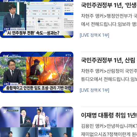
국민주권정부 1년, '민생
차현주 앵커>행정안전부가 국
에서 전해드립니다.임보라 앵
을 추진한 행정안전부가 주요
[LIVE 정책 K 1부]
당관과 이야기 나눠보겠습니다
앵...
국민주권정부 1년, 산림
차현주 앵커>산림청이 국민주
튜디오에서 전해드립니다.임보
발표했는데요.특히, 이 대통
[LIVE 정책 K 1부]
니다.자세한 내용, 김용진 산
이재명 대통령 취임 1년
김용민 앵커>안녕하십니까KTV
재미없으시죠?정책이란게 원래