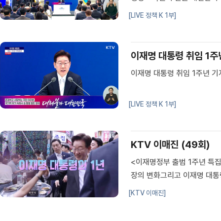
념사질의응답 - 민생·경제 분
[LIVE 정책 K 1부]
내일신문영상 질의정보현 / 이
이재명 대통령 취임 1주
이재명 대통령 취임 1주년 기
[LIVE 정책 K 1부]
KTV 이매진 (49회)
<이재명정부 출범 1주년 특집
장의 변화그리고 이재명 대통
림민생회복 지원금
[KTV 이매진]