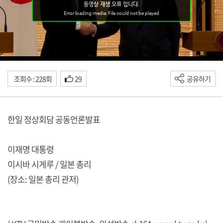
조회수 : 228회
29
공유하기
한일 정상회담 공동언론발표
이재명 대통령
이시바 시게루 / 일본 총리
(장소: 일본 총리 관저)