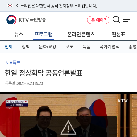
본
메
전
이 누리집은 대한민국 공식 전자정부 누리집입니다.
문
뉴
체
바
바
메
KTV 국민방송
온 에어
로
로
뉴
공식 누리집 주소 확인하기
메뉴 열기
가
가
바
go.kr 주소를 사용하는 누리집은 대한민국 정부기관이 관리하는 누리집입
기
기
로
뉴스
프로그램
온라인콘텐츠
편성표
니다.
가
이밖에 or.kr 또는 .kr등 다른 도메인 주소를 사용하고 있다면 아래 URL에
기
전체
정책
문화/교양
보도
특집
국가기념식
종영
서 도메인 주소를 확인해 보세요
운영중인 공식 누리집보기
KTV 특보
한일 정상회담 공동언론발표
등록일 : 2025.08.23 19:20