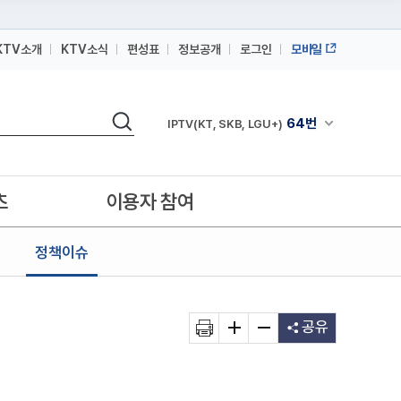
KTV소개
KTV소식
편성표
정보공개
로그인
모바일
164번
스카이라이프
검색
64번
채널안내 펼쳐
IPTV(KT, SKB, LGU+)
164번
스카이라이프
64번
IPTV(KT, SKB, LGU+)
츠
이용자 참여
164번
스카이라이프
정책이슈
공유