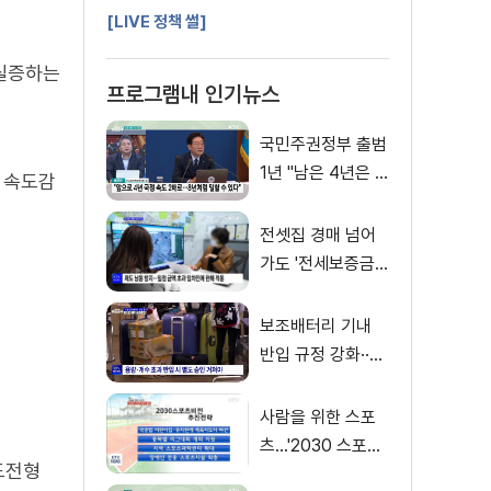
[LIVE 정책 썰]
 실증하는
프로그램내 인기뉴스
국민주권정부 출범
1년 "남은 4년은 8
 속도감
년처럼"
전셋집 경매 넘어
가도 '전세보증금'
먼저 돌려받는다
보조배터리 기내
반입 규정 강화··
·'수량·보관 제한'
사람을 위한 스포
츠…'2030 스포츠
도전형
비전' 공개