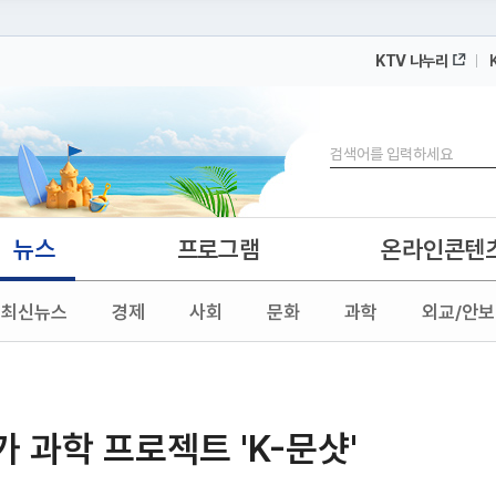
KTV 나누리
 누리집입니다.
 아래 URL에서 도메인 주소를 확인해 보세요
검색
뉴스
프로그램
온라인콘텐
최신뉴스
경제
사회
문화
과학
외교/안보
국가 과학 프로젝트 'K-문샷'