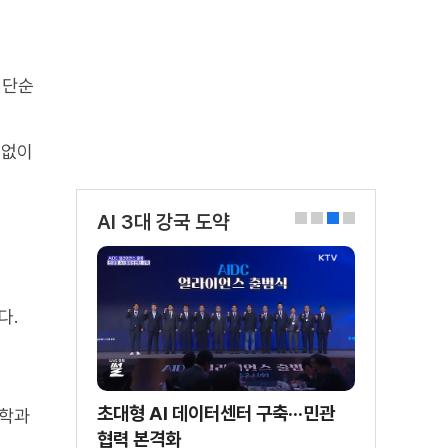
 단순
 없이
AI 3대 강국 도약
0
1
2
3
다.
초대형 AI 데이터센터 구축···민관
대학과
협력 본격화