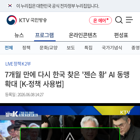
본
메
전
이 누리집은 대한민국 공식 전자정부 누리집입니다.
문
뉴
체
바
바
메
KTV 국민방송
온 에어
로
로
뉴
공식 누리집 주소 확인하기
메뉴 열기
가
가
바
go.kr 주소를 사용하는 누리집은 대한민국 정부기관이 관리하는 누리집입
기
기
로
뉴스
프로그램
온라인콘텐츠
편성표
니다.
가
이밖에 or.kr 또는 .kr등 다른 도메인 주소를 사용하고 있다면 아래 URL에
기
전체
정책
문화/교양
보도
특집
국가기념식
종영
서 도메인 주소를 확인해 보세요
운영중인 공식 누리집보기
LIVE 정책 K 2부
7개월 만에 다시 한국 찾은 '젠슨 황' AI 동맹
확대 [K-정책 사용법]
등록일 : 2026.06.08 14:27