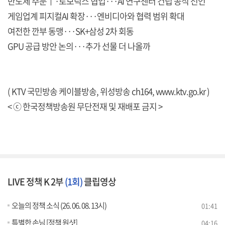
반도체 주문↑·로보틱스 협업···AI 연구센터 건립 공식 선언
게임업계 피지컬AI 확장···엔비디아와 협력 범위 확대
여전한 깐부 동맹···SK+삼성 2차 회동
GPU 공급 방안 논의···추가 선물 더 나올까
( KTV 국민방송 케이블방송, 위성방송 ch164,
www.ktv.go.kr
)
< ⓒ 한국정책방송원 무단전재 및 재배포 금지 >
LIVE 정책 K 2부
(1회)
클립영상
오늘의 정책 소식 (26. 06. 08. 13시)
01:41
특별한 손님 [정책 원샷]
04:16