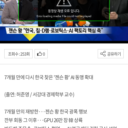
조회수 : 253회
0
공유하기
7개월 만에 다시 한국 찾은 '젠슨 황' AI 동맹 확대
(출연: 허준영 / 서강대 경제학부 교수)
7개월 만의 재방한···젠슨 황 한국 광폭 행보
깐부 회동 그 이후···GPU 26만 장 韓 상륙