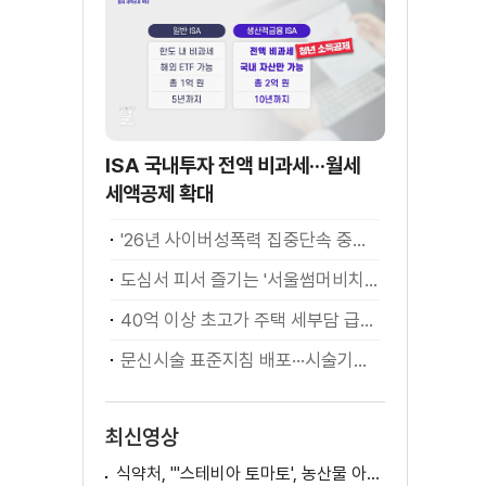
ISA 국내투자 전액 비과세···월세
세액공제 확대
'26년 사이버성폭력 집중단속 중간성과 발표···향후 추진계획은?
도심서 피서 즐기는 '서울썸머비치' 인기몰이
40억 이상 초고가 주택 세부담 급증···실수요자 보호 강화
문신시술 표준지침 배포···시술기구, 일회용 사용 후 폐기
최신영상
식약처, "'스테비아 토마토', 농산물 아닌 가공식품"