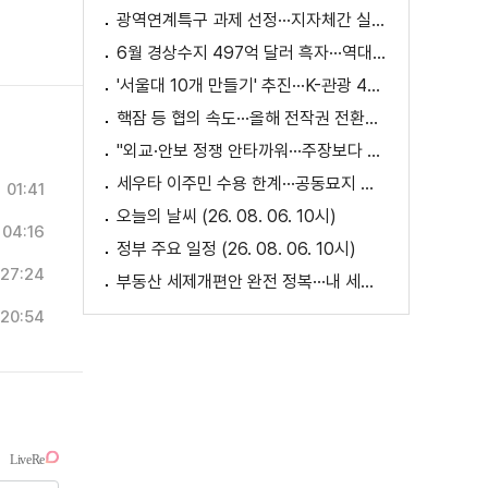
광역연계특구 과제 선정···지자체간 실증 협력 확대
6월 경상수지 497억 달러 흑자···역대 최대
'서울대 10개 만들기' 추진···K-관광 4천만 시대 준비
핵잠 등 협의 속도···올해 전작권 전환시기 결정 추진
"외교·안보 정쟁 안타까워···주장보다 실천 중요"
세우타 이주민 수용 한계···공동묘지 임시 거처 [월드 투데이]
01:41
오늘의 날씨 (26. 08. 06. 10시)
04:16
정부 주요 일정 (26. 08. 06. 10시)
27:24
부동산 세제개편안 완전 정복···내 세금 어떻게 달라지나? [K-정책 사용법]
20:54