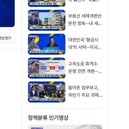
터 달라지는 전기
차 충전요금 [K-정
부동산 세제개편안
책 사용법]
완전 정복···내 세금
어떻게 달라지나?
영상보기
[K-정책 사용법]
대한민국 '황금시
대'의 서막···미국·
남미 순방 성과 총
정리 [정.주.행]
고속도로 휴게소
운영 전면 개편···어
떻게 달라지나? [K
-정책 사용법]
돌아온 업무보고,
하반기 주요 과제
는? [정.주.행]
정책분류 인기영상