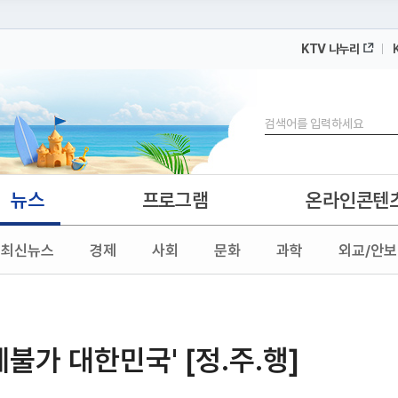
KTV 나누리
 누리집입니다.
 아래 URL에서 도메인 주소를 확인해 보세요
검색
뉴스
프로그램
온라인콘텐
최신뉴스
경제
사회
문화
과학
외교/안보
불가 대한민국' [정.주.행]