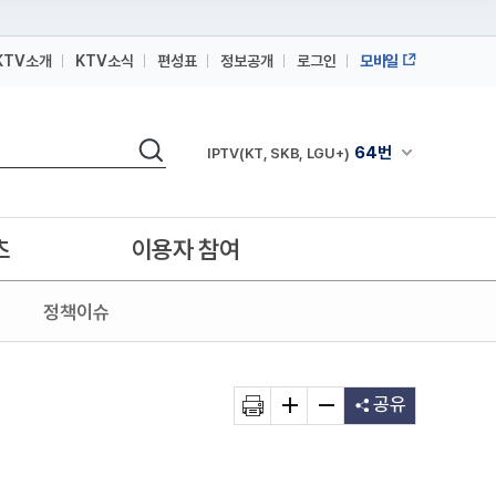
KTV소개
KTV소식
편성표
정보공개
로그인
모바일
164번
스카이라이프
검색
64번
채널안내 펼쳐
IPTV(KT, SKB, LGU+)
164번
스카이라이프
64번
IPTV(KT, SKB, LGU+)
츠
이용자 참여
164번
스카이라이프
정책이슈
공유