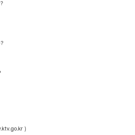
?
?
?
ktv.go.kr
)