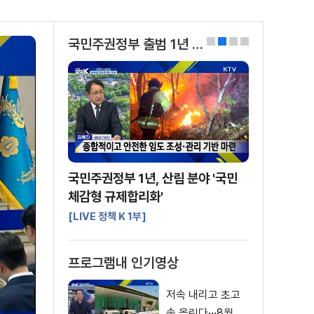
국민주권정부 출범 1년 국정성과
0
1
2
3
국민주권정부 1년, 산림 분야 '국민
체감형 규제합리화'
[LIVE 정책 K 1부]
프로그램내 인기영상
저속 내리고 초고
속 올린다···8월부