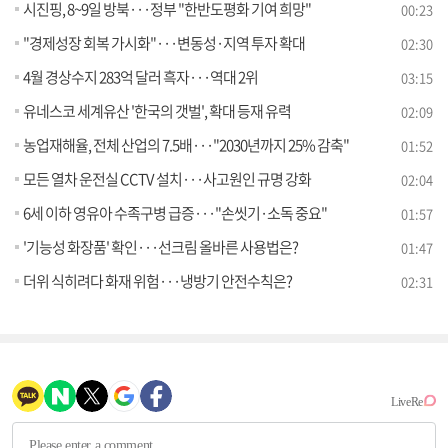
시진핑, 8~9일 방북···정부 "한반도평화 기여 희망"
00:23
"경제성장 회복 가시화"···변동성·지역 투자 확대
02:30
4월 경상수지 283억 달러 흑자···역대 2위
03:15
유네스코 세계유산 '한국의 갯벌', 확대 등재 유력
02:09
농업재해율, 전체 산업의 7.5배···"2030년까지 25% 감축"
01:52
모든 열차 운전실 CCTV 설치···사고원인 규명 강화
02:04
6세 이하 영유아 수족구병 급증···"손씻기·소독 중요"
01:57
'기능성 화장품' 확인···선크림 올바른 사용법은?
01:47
더위 식히려다 화재 위험···냉방기 안전수칙은?
02:31