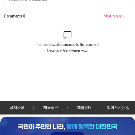
공지사항
채용정보
채널안내
찾아오시는 길
30128 세종특별자치시 정부2청사로 13 한국정책방송원 KTV
TEL: 044-204-8000
Copyrightⓒ KTV 국민방송 All Rights Reserved.