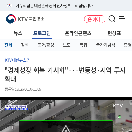
본
메
전
이 누리집은 대한민국 공식 전자정부 누리집입니다.
문
뉴
체
바
바
메
KTV 국민방송
온 에어
로
로
뉴
공식 누리집 주소 확인하기
메뉴 열기
가
가
바
go.kr 주소를 사용하는 누리집은 대한민국 정부기관이 관리하는 누리집입
기
기
로
뉴스
프로그램
온라인콘텐츠
편성표
니다.
가
이밖에 or.kr 또는 .kr등 다른 도메인 주소를 사용하고 있다면 아래 URL에
기
전체
정책
문화/교양
보도
특집
국가기념식
종영
서 도메인 주소를 확인해 보세요
운영중인 공식 누리집보기
KTV 대한뉴스 7
"경제성장 회복 가시화"···변동성·지역 투자
확대
등록일 : 2026.06.06 11:09