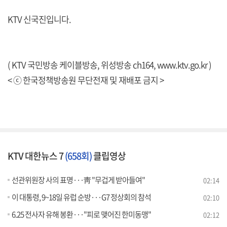
KTV 신국진입니다.
( KTV 국민방송 케이블방송, 위성방송 ch164,
www.ktv.go.kr
)
< ⓒ 한국정책방송원 무단전재 및 재배포 금지 >
KTV 대한뉴스 7
(658회)
클립영상
선관위원장 사의 표명···靑 "무겁게 받아들여"
02:14
이 대통령, 9~18일 유럽 순방···G7 정상회의 참석
02:10
6.25 전사자 유해 봉환···"피로 맺어진 한미동맹"
02:12