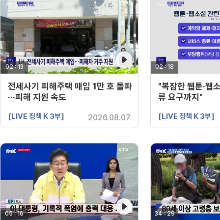
02 : 13
영상 재생시간
02 : 18
영상 재생시간
전세사기 피해주택 매입 1만 호 돌파
"복잡한 웹툰·웹소
···피해 지원 속도
류 요구까지"
[LIVE 정책 K 3부]
[LIVE 정책 K 3부]
2026.08.07
05 : 16
영상 재생시간
34 : 29
영상 재생시간