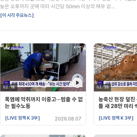
늦은 오후까지 곳에 따라 시간당 50mm 이상의 매우 강...
[이 시각 주요뉴스]
02 : 18
영상 재생시간
02 : 33
영상 재생시간
폭염에 악취까지 이중고···멈출 수 없
농축산 현장 덮친 
는 필수노동
틀 새 28만 마리
[LIVE 정책 K 3부]
[LIVE 정책 K 3부]
2026.08.07