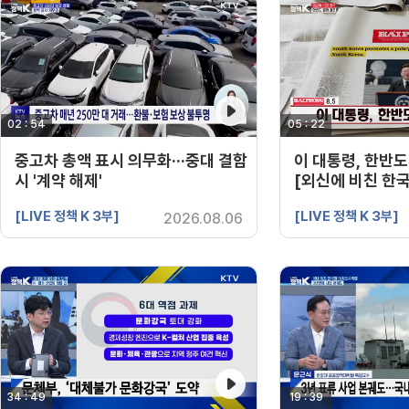
02 : 54
영상 재생시간
05 : 22
영상 재생시간
중고차 총액 표시 의무화···중대 결함
이 대통령, 한반도
시 '계약 해제'
[외신에 비친 한국
[LIVE 정책 K 3부]
[LIVE 정책 K 3부]
2026.08.06
34 : 49
영상 재생시간
19 : 39
영상 재생시간