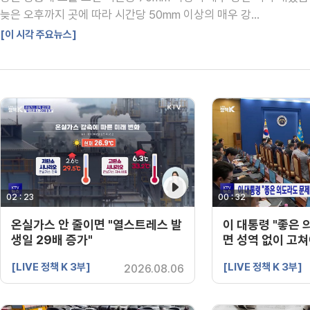
늦은 오후까지 곳에 따라 시간당 50mm 이상의 매우 강...
[이 시각 주요뉴스]
02 : 23
영상 재생시간
00 : 32
영상 재생시간
온실가스 안 줄이면 "열스트레스 발
이 대통령 "좋은 
생일 29배 증가"
면 성역 없이 고쳐
[LIVE 정책 K 3부]
[LIVE 정책 K 3부]
2026.08.06