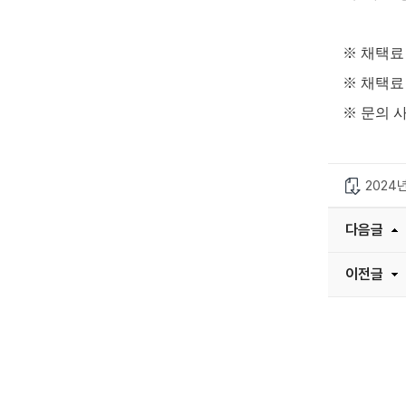
※
채택료
※
채택료
※
문의 
2024
다음글
이전글