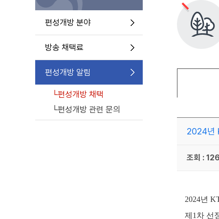
편성개방 분야
방송 채택료
편성개방 알림
└편성개방 채택
└편성개방 관련 문의
2024년
조회 : 12
2024
년
K
제1
차 선