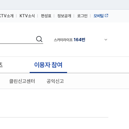
KTV소개
KTV소식
편성표
정보공개
로그인
모바일
164번
스카이라이프
64번
IPTV(KT, SKB, LGU+)
검색
164번
채널안내 펼쳐
스카이라이프
64번
IPTV(KT, SKB, LGU+)
164번
스카이라이프
츠
이용자 참여
클린신고센터
공익신고