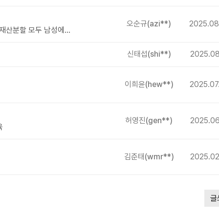
오순규
(azi**)
2025.08
가성비의 5년을 당했습니다-양육권, 위자료, 재산분할 모두 남성에게 너무하다 생각이 들어요
신태섭
(shi**)
2025.08
이희윤
(hew**)
2025.07
허영진
(gen**)
2025.06
육
김준태
(wmr**)
2025.02
글