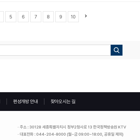
5
6
7
8
9
10
내
편성개방 안내
찾아오시는 길
주소 : 30128 세종특별자치시 정부2청사로 13 한국정책방송원 KTV
대표전화 : 044-204-8000 (월~금 09:00~18:00, 공휴일 제외)