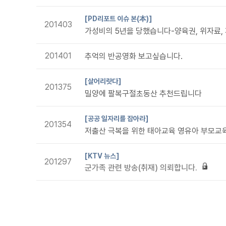
[PD리포트 이슈 본(本)]
201403
201401
추억의 반공영화 보고싶습니다.
[살어리랏다]
201375
밀양에 팔복구절초동산 추천드립니다
[공공 일자리를 잡아라]
201354
저출산 극복을 위한 태아교육 영유아 부모교
[KTV 뉴스]
201297
군가족 관련 방송(취재) 의뢰합니다.