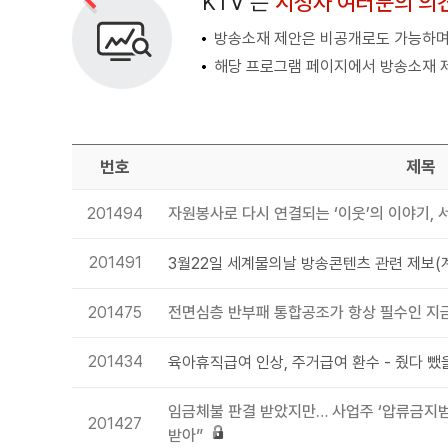
KTV 는
시청자 여러분의 의
방송소재 제안은 비공개로도 가능하며,
해당 프로그램 페이지에서 방송소재 
번호
제목
201494
자원봉사로 다시 연결되는 ‘이웃’의 이야기
201491
201475
전면심층 반부패 통합공조가 항상 필수인 지
201434
육아휴직급여 인상, 주거급여 환수 - 줬다 뺐을
임금체불 판결 받았지만… 사업주 ‘압류금지범
201427
받아”