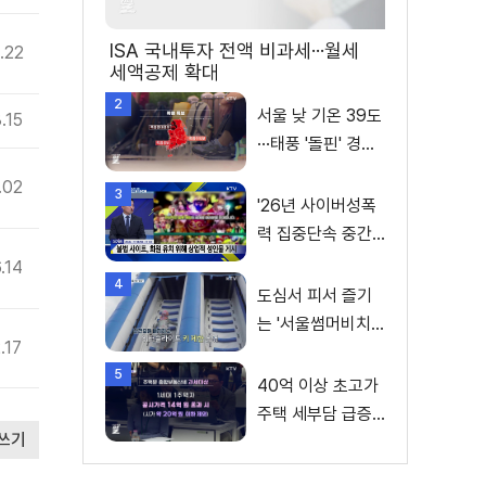
ISA 국내투자 전액 비과세···월세
.22
세액공제 확대
2
서울 낮 기온 39도
.15
···태풍 '돌핀' 경로
변수
.02
3
'26년 사이버성폭
력 집중단속 중간
성과 발표···향후 추
.14
4
진계획은?
도심서 피서 즐기
는 '서울썸머비치'
.17
인기몰이
5
40억 이상 초고가
주택 세부담 급증···
쓰기
실수요자 보호 강
화