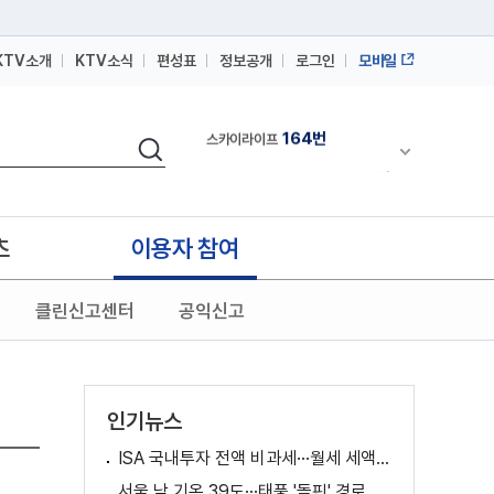
KTV소개
KTV소식
편성표
정보공개
로그인
모바일
164번
스카이라이프
검색
64번
채널안내 펼쳐
IPTV(KT, SKB, LGU+)
164번
스카이라이프
64번
IPTV(KT, SKB, LGU+)
츠
이용자 참여
164번
스카이라이프
클린신고센터
공익신고
인기뉴스
ISA 국내투자 전액 비과세···월세 세액공제 확대
서울 낮 기온 39도···태풍 '돌핀' 경로 변수