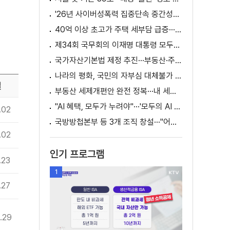
'26년 사이버성폭력 집중단속 중간성과 발표···향후 추진계획은?
40억 이상 초고가 주택 세부담 급증···실수요자 보호 강화
제34회 국무회의 이재명 대통령 모두발언
국가자산기본법 제정 추진···부동산·주식 등 통합 관리
나라의 평화, 국민의 자부심 대체불가 대한민국 이재명 대통령 모두말씀
일
부동산 세제개편안 완전 정복···내 세금 어떻게 달라지나? [K-정책 사용법]
"AI 혜택, 모두가 누려야"···'모두의 AI 성장사다리' 출범
.02
국방방첩본부 등 3개 조직 창설···"어두운 방첩사 결별"
.02
인기 프로그램
.23
1
.27
.29