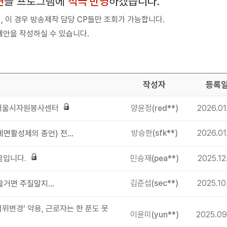
견
을 프로그램에
적극 반영
하겠습니다.
 이 경우 방송제작 담당 CP들만 조회가 가능합니다.
제안을 작성하실 수 있습니다.
작성자
등록
, 서울시자원봉사센터
양윤정
(red**)
2026.01
방승한
(sfk**)
2026.01
3월22일 세계물의날 방송콘텐츠 관련 제보(계면활성제의 종언) 전하세정의 시작
금입니다.
민승재
(pea**)
2025.12
김준섭
(sec**)
2025.10
거면 주질말지...
위변경’ 악용, 근로자는 한 푼도 못
이윤미
(yun**)
2025.09