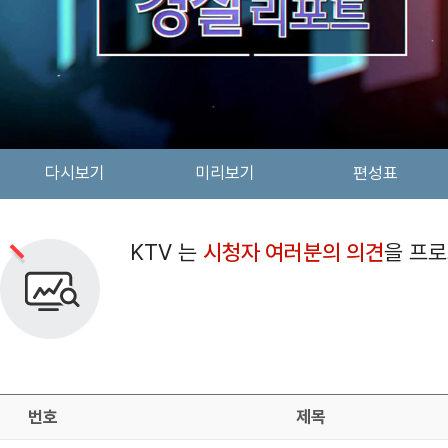
다시보기
미리보기
편성표
검색 조건
검색어 입력
검색
KTV 는
시청자 여러분의 의견
을 프
번호
제목