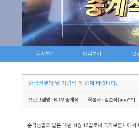
다시보기
미리보기
편
순국선열의 날 기념식 꼭 중계 바랍니다.
프로그램명 : KTV 중계석
작성자 : 김준식(asa**)
순국선열의 날은 매년 11월 17일로써 국가보훈처에서