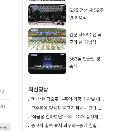
6.25 전쟁 제 59주
년 기념식
건군 제58주년 국
군의 날 기념식
563돌 한글날 경
축식
최신영상
.14
"비상한 각오로"···폭염·가뭄 기관별 대책은?
20
고수온에 양식장 물고기 폐사···'긴급 방류' 지원
'식물성 멜라토닌' 주의···10개 중 9개 처방 용량 초과
중고차 총액 표시 의무화···중대 결함 시 '계약 해제'
목록