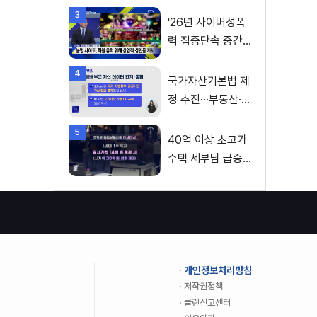
변수
3
'26년 사이버성폭
력 집중단속 중간
성과 발표···향후 추
4
진계획은?
국가자산기본법 제
정 추진···부동산·주
식 등 통합 관리
5
40억 이상 초고가
주택 세부담 급증···
실수요자 보호 강
화
개인정보처리방침
저작권정책
클린신고센터