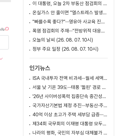
이 대통령, 오늘 2차 부동산 점검회의 주재
온실가스 안 줄이면 "열스트레스 발생일 29배 증가"
"빠를수록 좋다?"···영유아 사교육 진실과 해법은?
폭염 점검회의 주재···"전방위적 대응체계 가동"
오늘의 날씨 (26. 08. 07. 10시)
정부 주요 일정 (26. 08. 07. 10시)
인기뉴스
ISA 국내투자 전액 비과세···월세 세액공제 확대
서울 낮 기온 39도···태풍 '돌핀' 경로 변수
'26년 사이버성폭력 집중단속 중간성과 발표···향후 추진계획은?
국가자산기본법 제정 추진···부동산·주식 등 통합 관리
40억 이상 초고가 주택 세부담 급증···실수요자 보호 강화
제34회 국무회의 이재명 대통령 모두발언
나라의 평화, 국민의 자부심 대체불가 대한민국 이재명 대통령 모두말씀