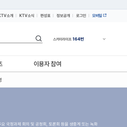
KTV소개
KTV소식
편성표
정보공개
로그인
모바일
164번
스카이라이프
64번
IPTV(KT, SKB, LGU+)
검색
164번
스카이라이프
채널안내 펼쳐
64번
IPTV(KT, SKB, LGU+)
164번
스카이라이프
츠
이용자 참여
영
주요 국정과제 회의 및 공청회, 토론회 등을 생중계 또는 녹화