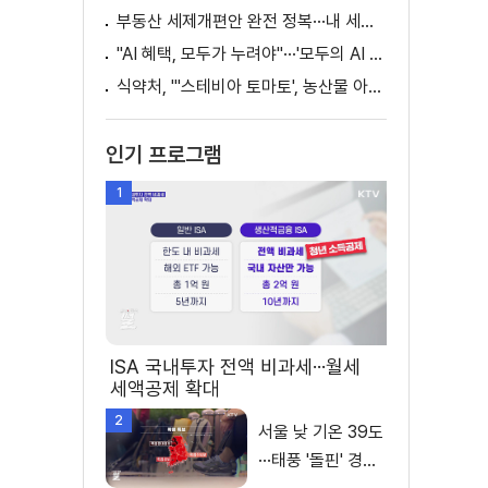
부동산 세제개편안 완전 정복···내 세금 어떻게 달라지나? [K-정책 사용법]
"AI 혜택, 모두가 누려야"···'모두의 AI 성장사다리' 출범
식약처, "'스테비아 토마토', 농산물 아닌 가공식품"
인기 프로그램
1
ISA 국내투자 전액 비과세···월세
세액공제 확대
2
서울 낮 기온 39도
···태풍 '돌핀' 경로